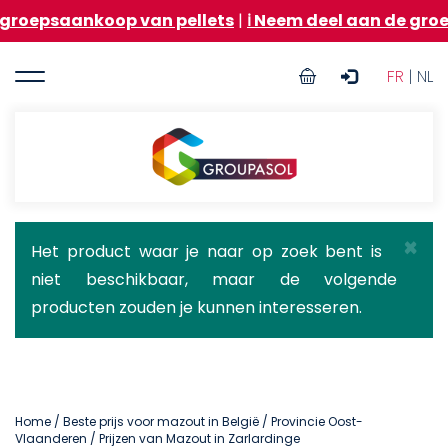
Overslaan
koop van pellets
|
ℹ️ Neem deel aan de groepsaankoo
en
naar
User
de
FR
| NL
inhoud
account
gaan
menu
Groupasol
×
Statusbericht
Het product waar je naar op zoek bent is
niet beschikbaar, maar de volgende
producten zouden je kunnen interesseren.
Home
/
Beste prijs voor mazout in België
/
Provincie Oost-
Vlaanderen
/ Prijzen van Mazout in Zarlardinge