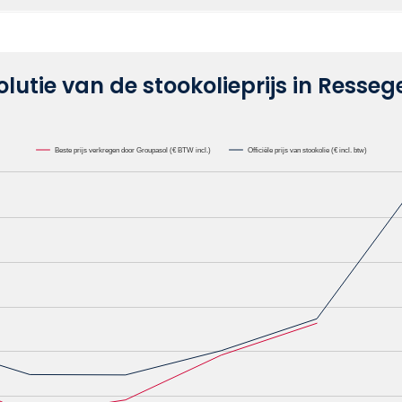
olutie van de stookolieprijs in Resse
Beste prijs verkregen door Groupasol (€ BTW incl.)
Officiële prijs van stookolie (€ incl. btw)
lie /1000L. Data ranges from 0.6582 to 1.1622.