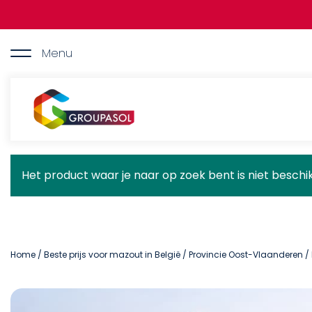
Overslaan
en
naar
de
Menu
inhoud
gaan
Groupasol
Statusbericht
Het product waar je naar op zoek bent is niet besch
Home
/
Beste prijs voor mazout in België
/
Provincie Oost-Vlaanderen
/ 