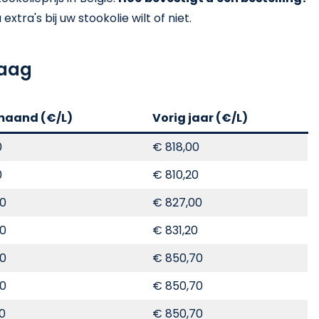
xtra's bij uw stookolie wilt of niet.
daag
maand (€/L)
Vorig jaar (€/L)
0
€ 818,00
0
€ 810,20
00
€ 827,00
00
€ 831,20
00
€ 850,70
00
€ 850,70
70
€ 850,70