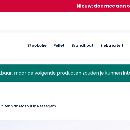
Nieuw:
doe mee aan onze groepsaa
Main
Stookolie
Pellet
Brandhout
Elektriciteit
navigation
ikbaar, maar de volgende producten zouden je kunnen int
Prijzen van Mazout in Ressegem