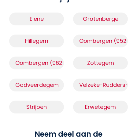
Elene
Grotenberge
Hillegem
Oombergen (9520)
Oombergen (9620)
Zottegem
Godveerdegem
Velzeke-Ruddershov
Strijpen
Erwetegem
Neem deel aan de