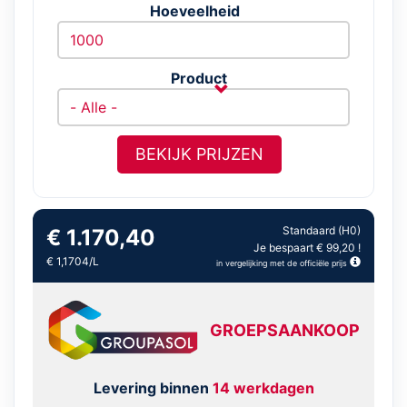
Hoeveelheid
Product
BEKIJK PRIJZEN
Standaard (H0)
€ 1.170,40
Je bespaart € 99,20 !
€ 1,1704/L
in vergelijking met de officiële prijs
GROEPSAANKOOP
Levering binnen
14 werkdagen