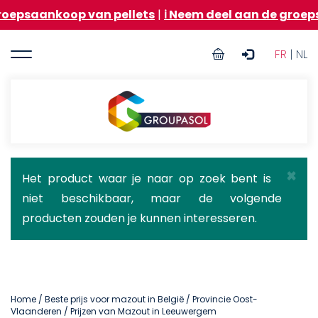
Overslaan
op van pellets
|
ℹ️ Neem deel aan de groepsaankoop 
en
naar
User
de
FR
| NL
inhoud
account
gaan
menu
Groupasol
×
Statusbericht
Het product waar je naar op zoek bent is
niet beschikbaar, maar de volgende
producten zouden je kunnen interesseren.
Home
/
Beste prijs voor mazout in België
/
Provincie Oost-
Vlaanderen
/ Prijzen van Mazout in Leeuwergem