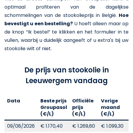
optimaal profiteren van de dagelijkse
schommelingen van de stookolieprijs in België.
Hoe
bevestigt u een bestelling?
U hoeft alleen maar op
de knop “Ik bestel” te klikken en het formulier in te
vullen, waarbij u duidelijk aangeeft of u extra's bij uw
stookolie wilt of niet.
De prijs van stookolie in
Leeuwergem vandaag
Data
Beste prijs
Officiële
Vorige
V
Groupasol
prijs
maand
j
(€/L)
(€/L)
(€/L)
(
09/08/2026
€ 1.170,40
€ 1.269,60
€ 1.099,30
€