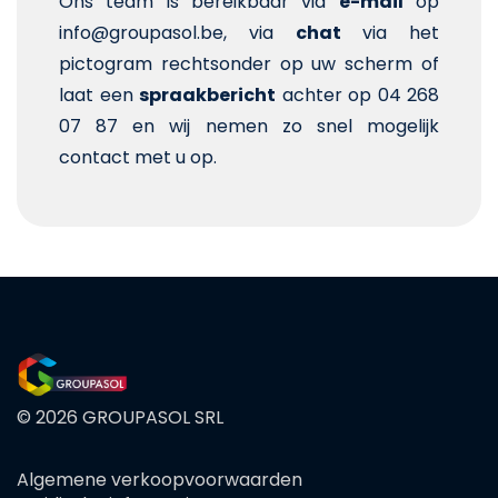
Ons team is bereikbaar via
e-mail
op
info@groupasol.be, via
chat
via het
pictogram rechtsonder op uw scherm of
laat een
spraakbericht
achter op 04 268
07 87 en wij nemen zo snel mogelijk
contact met u op.
© 2026 GROUPASOL SRL
Algemene verkoopvoorwaarden
FOOTER