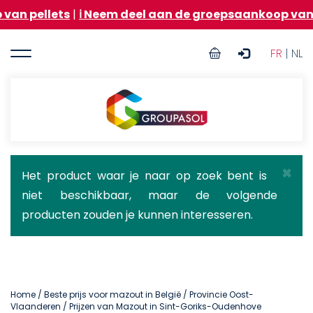
Overslaan
ts
|
ℹ️ Neem deel aan de groepsaankoop van stookolie 
en
naar
User
de
FR
| NL
inhoud
account
gaan
menu
Groupasol
×
Statusbericht
Het product waar je naar op zoek bent is
niet beschikbaar, maar de volgende
producten zouden je kunnen interesseren.
Home
/
Beste prijs voor mazout in België
/
Provincie Oost-
Vlaanderen
/ Prijzen van Mazout in Sint-Goriks-Oudenhove