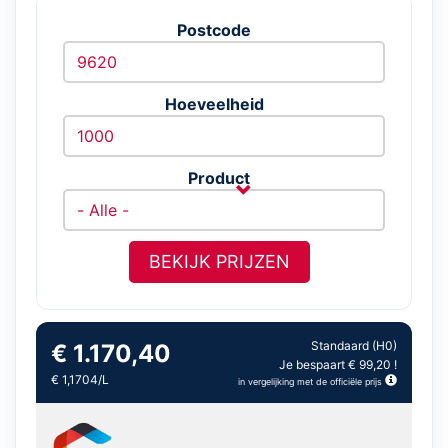
Postcode
Hoeveelheid
Product
BEKIJK PRIJZEN
Standaard (H0)
€ 1.170,40
Je bespaart € 99,20 !
€ 1,1704/L
in vergelijking met de officiële prijs