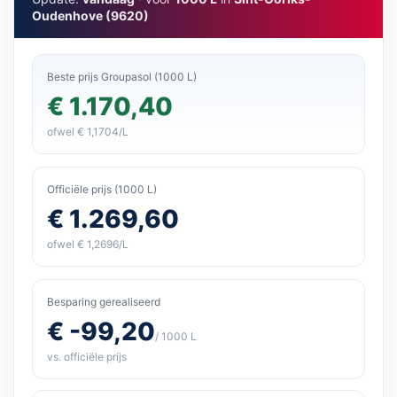
Oudenhove (9620)
Beste prijs Groupasol (1000 L)
€ 1.170,40
ofwel € 1,1704/L
Officiële prijs (1000 L)
€ 1.269,60
ofwel € 1,2696/L
Besparing gerealiseerd
€ -99,20
/ 1000 L
vs. officiële prijs