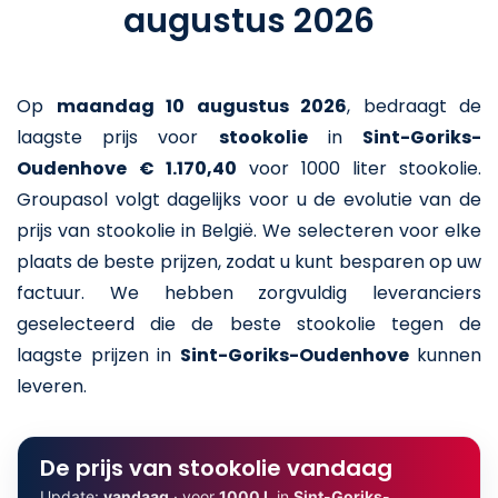
augustus 2026
Op
maandag 10 augustus 2026
,
bedraagt de
laagste prijs voor
stookolie
in
Sint-Goriks-
Oudenhove
€ 1.170,40
voor 1000 liter stookolie
.
Groupasol volgt dagelijks voor u de evolutie van de
prijs van stookolie in België. We selecteren voor elke
plaats de beste prijzen, zodat u kunt besparen op uw
factuur. We hebben zorgvuldig leveranciers
geselecteerd die de beste stookolie tegen de
laagste prijzen in
Sint-Goriks-Oudenhove
kunnen
leveren.
De prijs van stookolie vandaag
Update:
vandaag
· voor
1000 L
in
Sint-Goriks-