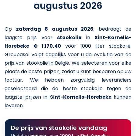
augustus 2026
Op
zaterdag 8 augustus 2026
,
bedraagt de
laagste prijs voor
stookolie
in
Sint-Kornelis-
Horebeke
€ 1.170,40
voor 1000 liter stookolie
.
Groupasol volgt dagelijks voor u de evolutie van de
prijs van stookolie in België. We selecteren voor elke
plaats de beste prijzen, zodat u kunt besparen op uw
factuur. We hebben zorgvuldig leveranciers
geselecteerd die de beste stookolie tegen de
laagste prijzen in
Sint-Kornelis-Horebeke
kunnen
leveren.
De prijs van stookolie vandaag
Update:
vandaag
· voor
1000 L
in
Sint-Kornelis-