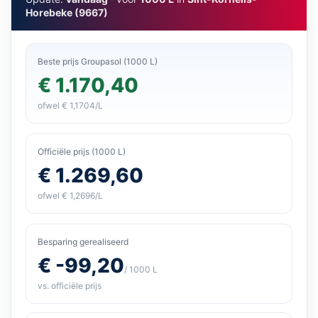
Horebeke (9667)
Beste prijs Groupasol (1000 L)
€ 1.170,40
ofwel € 1,1704/L
Officiële prijs (1000 L)
€ 1.269,60
ofwel € 1,2696/L
Besparing gerealiseerd
€ -99,20
/ 1000 L
vs. officiële prijs