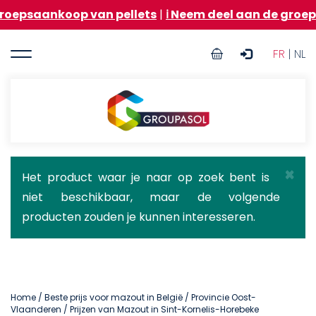
Overslaan
oop van pellets
|
ℹ️ Neem deel aan de groepsaankoop
en
naar
User
de
FR
| NL
inhoud
account
gaan
menu
Groupasol
×
Statusbericht
Het product waar je naar op zoek bent is
niet beschikbaar, maar de volgende
producten zouden je kunnen interesseren.
Home
/
Beste prijs voor mazout in België
/
Provincie Oost-
Vlaanderen
/ Prijzen van Mazout in Sint-Kornelis-Horebeke