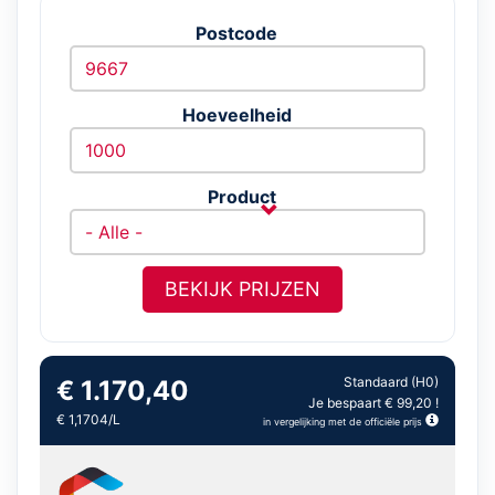
Postcode
Hoeveelheid
Product
BEKIJK PRIJZEN
Standaard (H0)
€ 1.170,40
Je bespaart € 99,20 !
€ 1,1704/L
in vergelijking met de officiële prijs