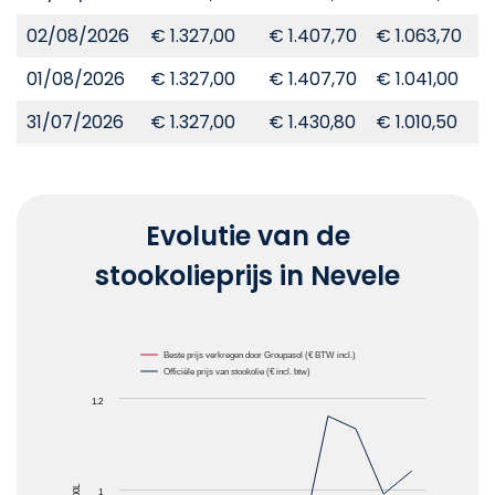
02/08/2026
€ 1.327,00
€ 1.407,70
€ 1.063,70
€
01/08/2026
€ 1.327,00
€ 1.407,70
€ 1.041,00
€
31/07/2026
€ 1.327,00
€ 1.430,80
€ 1.010,50
€
Evolutie van de
stookolieprijs in Nevele
Chart
Beste prijs verkregen door Groupasol (€ BTW incl.)
Officiële prijs van stookolie (€ incl. btw)
Line chart with 2 lines.
1.2
The chart has 1 X axis displaying Maanden.
The chart has 1 Y axis displaying Prijzen van stooko
1