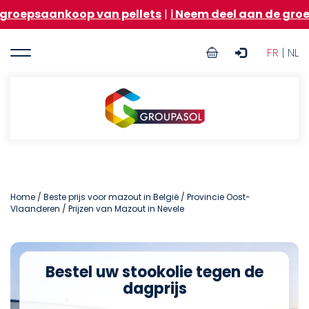
Overslaan
nkoop van pellets
|
ℹ️ Neem deel aan de groepsaanko
en
naar
User
de
FR
| NL
inhoud
account
gaan
menu
Groupasol
Home
/
Beste prijs voor mazout in België
/
Provincie Oost-
Vlaanderen
/ Prijzen van Mazout in Nevele
Bestel uw stookolie tegen de
dagprijs