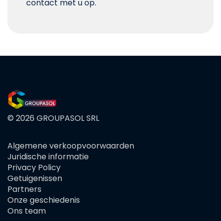
contact met u op.
© 2026 GROUPASOL SRL
Algemene verkoopvoorwaarden
FOOTER
Juridische informatie
MENU
Privacy Policy
Getuigenissen
Partners
Onze geschiedenis
Ons team