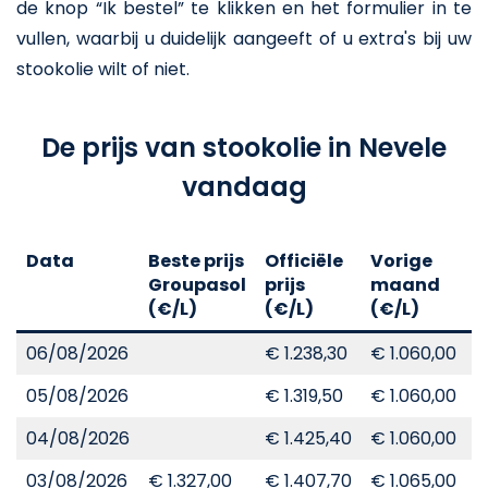
de knop “Ik bestel” te klikken en het formulier in te
vullen, waarbij u duidelijk aangeeft of u extra's bij uw
stookolie wilt of niet.
De prijs van stookolie in Nevele
vandaag
Data
Beste prijs
Officiële
Vorige
V
Groupasol
prijs
maand
j
(€/L)
(€/L)
(€/L)
(
06/08/2026
€ 1.238,30
€ 1.060,00
€
05/08/2026
€ 1.319,50
€ 1.060,00
€
04/08/2026
€ 1.425,40
€ 1.060,00
€
03/08/2026
€ 1.327,00
€ 1.407,70
€ 1.065,00
€