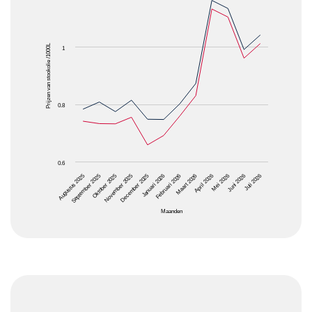
The chart has 1 X axis displaying Maanden.
The chart has 1 Y axis displaying Prijzen van stooko
Prijzen van stookolie /1000L
1
0.8
0.6
Oktober 2025
Januari 2026
April 2026
Juli 2026
Augustus 2025
November 2025
Februari 2026
Mei 2026
September 2025
December 2025
Maart 2026
Juni 2026
Maanden
End of interactive chart.