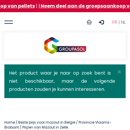
Overslaan
llets
|
ℹ️ Neem deel aan de groepsaankoop van stookol
en
naar
User
de
FR
| NL
inhoud
account
gaan
menu
Groupasol
×
Statusbericht
Het product waar je naar op zoek bent is
niet beschikbaar, maar de volgende
producten zouden je kunnen interesseren.
Home
/
Beste prijs voor mazout in België
/
Provincie Vlaams-
Brabant
/ Prijzen van Mazout in Zellik