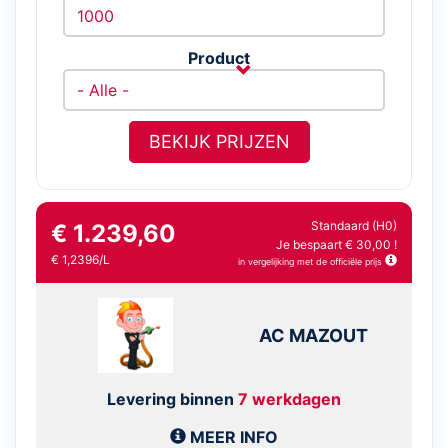
Product
BEKIJK PRIJZEN
Standaard (H0)
€ 1.239,60
Je bespaart € 30,00 !
€ 1,2396/L
in vergelijking met de officiële prijs
AC MAZOUT
Levering binnen
7 werkdagen
MEER INFO