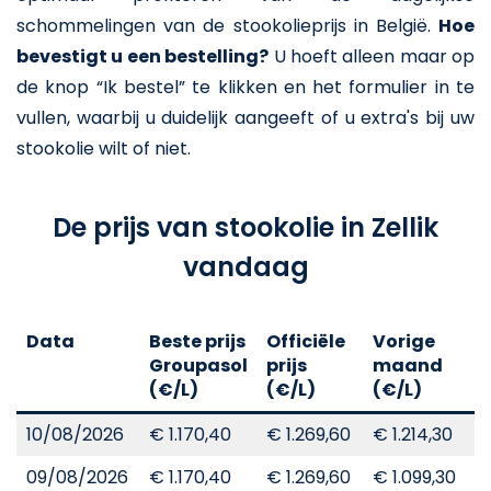
schommelingen van de stookolieprijs in België.
Hoe
bevestigt u een bestelling?
U hoeft alleen maar op
de knop “Ik bestel” te klikken en het formulier in te
vullen, waarbij u duidelijk aangeeft of u extra's bij uw
stookolie wilt of niet.
De prijs van stookolie in Zellik
vandaag
Data
Beste prijs
Officiële
Vorige
V
Groupasol
prijs
maand
j
(€/L)
(€/L)
(€/L)
(
10/08/2026
€ 1.170,40
€ 1.269,60
€ 1.214,30
€
09/08/2026
€ 1.170,40
€ 1.269,60
€ 1.099,30
€