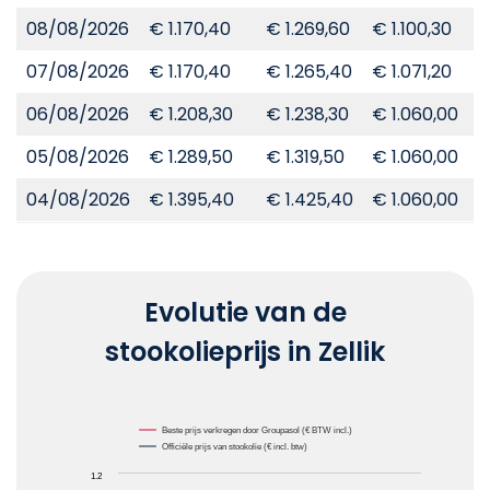
08/08/2026
€ 1.170,40
€ 1.269,60
€ 1.100,30
€
07/08/2026
€ 1.170,40
€ 1.265,40
€ 1.071,20
€
06/08/2026
€ 1.208,30
€ 1.238,30
€ 1.060,00
€
05/08/2026
€ 1.289,50
€ 1.319,50
€ 1.060,00
€
04/08/2026
€ 1.395,40
€ 1.425,40
€ 1.060,00
€
Evolutie van de
stookolieprijs in Zellik
Chart
Beste prijs verkregen door Groupasol (€ BTW incl.)
Officiële prijs van stookolie (€ incl. btw)
Line chart with 2 lines.
1.2