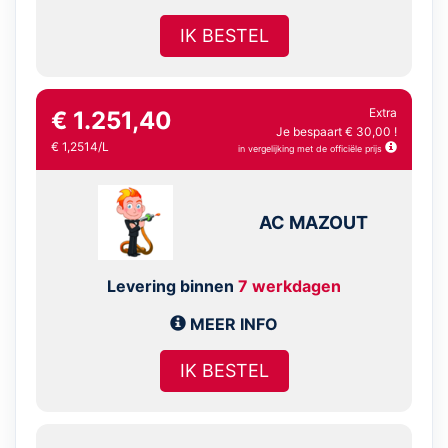
IK BESTEL
Extra
€ 1.251,40
Je bespaart € 30,00 !
€ 1,2514/L
in vergelijking met de officiële prijs
AC MAZOUT
Levering binnen
7 werkdagen
MEER INFO
IK BESTEL