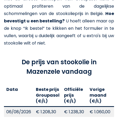
optimaal profiteren van de dagelijkse
schommelingen van de stookolieprijs in België.
Hoe
bevestigt u een bestelling?
U hoeft alleen maar op
de knop “Ik bestel” te klikken en het formulier in te
vullen, waarbij u duidelijk aangeeft of u extra's bij uw
stookolie wilt of niet.
De prijs van stookolie in
Mazenzele vandaag
Data
Beste prijs
Officiële
Vorige
V
Groupasol
prijs
maand
j
(€/L)
(€/L)
(€/L)
(
06/08/2026
€ 1.208,30
€ 1.238,30
€ 1.060,00
€