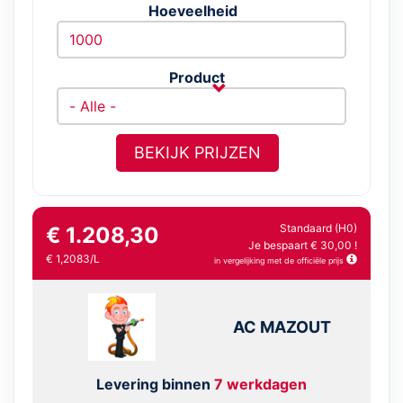
Hoeveelheid
Product
BEKIJK PRIJZEN
Standaard (H0)
€ 1.208,30
Je bespaart € 30,00 !
€ 1,2083/L
in vergelijking met de officiële prijs
AC MAZOUT
Levering binnen
7 werkdagen