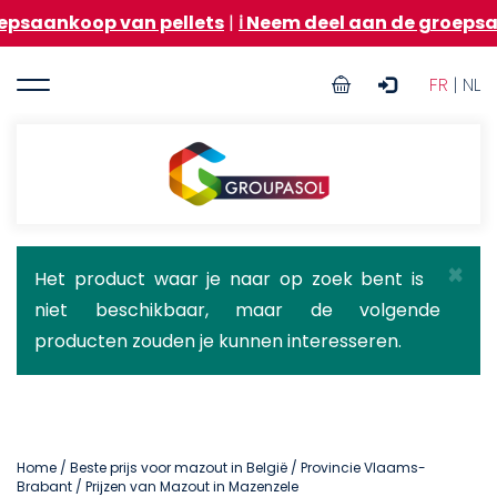
Overslaan
p van pellets
|
ℹ️ Neem deel aan de groepsaankoop va
en
naar
User
de
FR
| NL
inhoud
account
gaan
menu
Groupasol
×
Statusbericht
Het product waar je naar op zoek bent is
niet beschikbaar, maar de volgende
producten zouden je kunnen interesseren.
Home
/
Beste prijs voor mazout in België
/
Provincie Vlaams-
Brabant
/ Prijzen van Mazout in Mazenzele