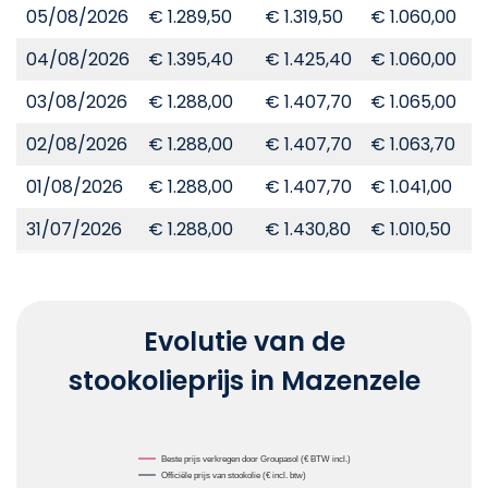
05/08/2026
€ 1.289,50
€ 1.319,50
€ 1.060,00
€
04/08/2026
€ 1.395,40
€ 1.425,40
€ 1.060,00
€
03/08/2026
€ 1.288,00
€ 1.407,70
€ 1.065,00
€
02/08/2026
€ 1.288,00
€ 1.407,70
€ 1.063,70
€
01/08/2026
€ 1.288,00
€ 1.407,70
€ 1.041,00
€
31/07/2026
€ 1.288,00
€ 1.430,80
€ 1.010,50
€
Evolutie van de
stookolieprijs in Mazenzele
Chart
Beste prijs verkregen door Groupasol (€ BTW incl.)
Officiële prijs van stookolie (€ incl. btw)