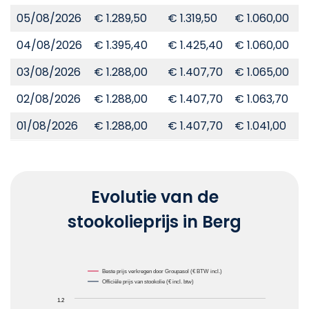
05/08/2026
€ 1.289,50
€ 1.319,50
€ 1.060,00
€
04/08/2026
€ 1.395,40
€ 1.425,40
€ 1.060,00
€
03/08/2026
€ 1.288,00
€ 1.407,70
€ 1.065,00
€
02/08/2026
€ 1.288,00
€ 1.407,70
€ 1.063,70
€
01/08/2026
€ 1.288,00
€ 1.407,70
€ 1.041,00
€
Evolutie van de
stookolieprijs in Berg
Chart
Beste prijs verkregen door Groupasol (€ BTW incl.)
Officiële prijs van stookolie (€ incl. btw)
Line chart with 2 lines.
1.2