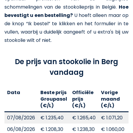
schommelingen van de stookolieprijs in België.
Hoe
bevestigt u een bestelling?
U hoeft alleen maar op
de knop “Ik bestel” te klikken en het formulier in te
vullen, waarbij u duidelijk aangeeft of u extra's bij uw
stookolie wilt of niet.
De prijs van stookolie in Berg
vandaag
Data
Beste prijs
Officiële
Vorige
V
Groupasol
prijs
maand
j
(€/L)
(€/L)
(€/L)
(
07/08/2026
€ 1.235,40
€ 1.265,40
€ 1.071,20
€
06/08/2026
€ 1.208,30
€ 1.238,30
€ 1.060,00
€