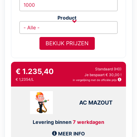
Product
BEKIJK PRIJZEN
Standaard (H0)
€ 1.235,40
Je bespaart € 30,00 !
€ 1,2354/L
in vergelijking met de officiële prijs
AC MAZOUT
Levering binnen
7 werkdagen
MEER INFO