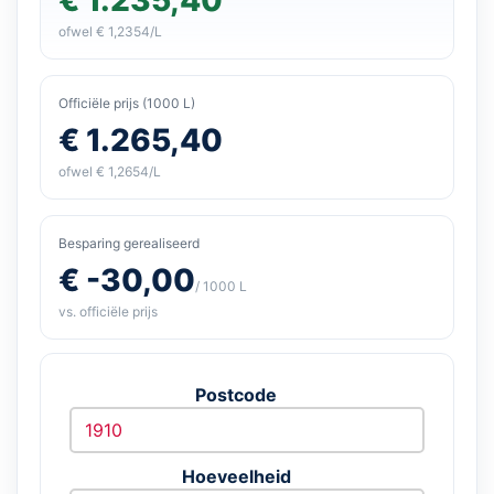
ofwel € 1,2354/L
Officiële prijs (1000 L)
€ 1.265,40
ofwel € 1,2654/L
Besparing gerealiseerd
€ -30,00
/ 1000 L
vs. officiële prijs
Postcode
Hoeveelheid