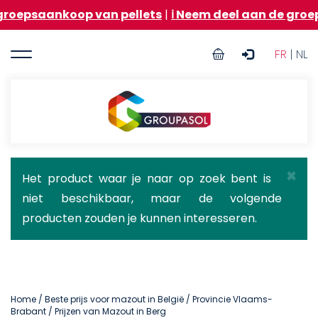
Overslaan
koop van pellets
|
ℹ️ Neem deel aan de groepsaankoo
en
naar
User
de
FR
| NL
inhoud
account
gaan
menu
Groupasol
×
Statusbericht
Het product waar je naar op zoek bent is
niet beschikbaar, maar de volgende
producten zouden je kunnen interesseren.
Home
/
Beste prijs voor mazout in België
/
Provincie Vlaams-
Brabant
/ Prijzen van Mazout in Berg