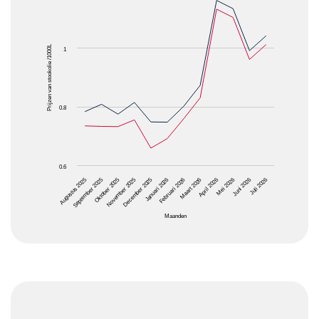
The chart has 1 X axis displaying Maanden.
The chart has 1 Y axis displaying Prijzen van stooko
Prijzen van stookolie /1000L
1
0.8
0.6
Oktober 2025
Januari 2026
April 2026
Juli 2026
Augustus 2025
November 2025
Februari 2026
Mei 2026
September 2025
December 2025
Maart 2026
Juni 2026
Maanden
End of interactive chart.