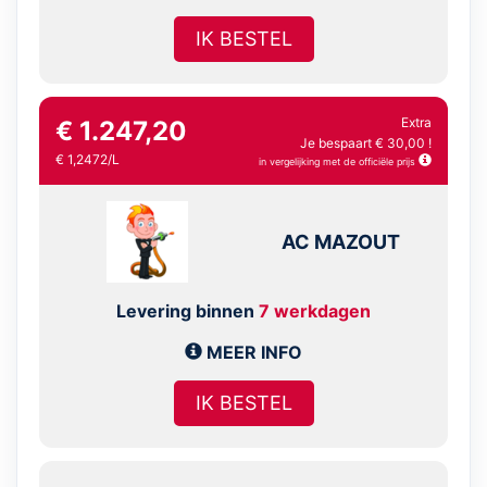
IK BESTEL
Extra
€ 1.247,20
Je bespaart € 30,00 !
€ 1,2472/L
in vergelijking met de officiële prijs
AC MAZOUT
Levering binnen
7 werkdagen
MEER INFO
IK BESTEL