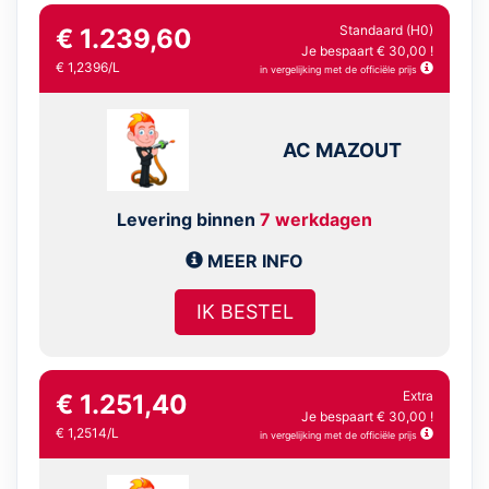
Standaard (H0)
€ 1.239,60
Je bespaart € 30,00 !
€ 1,2396/L
in vergelijking met de officiële prijs
AC MAZOUT
Levering binnen
7 werkdagen
MEER INFO
IK BESTEL
Extra
€ 1.251,40
Je bespaart € 30,00 !
€ 1,2514/L
in vergelijking met de officiële prijs