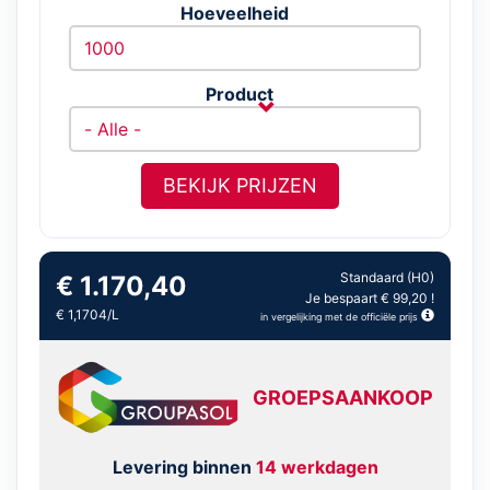
Hoeveelheid
Product
BEKIJK PRIJZEN
Standaard (H0)
€ 1.170,40
Je bespaart € 99,20 !
€ 1,1704/L
in vergelijking met de officiële prijs
GROEPSAANKOOP
Levering binnen
14 werkdagen