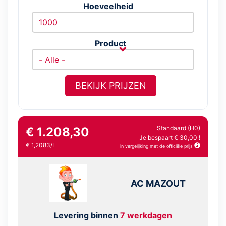
Hoeveelheid
Product
BEKIJK PRIJZEN
Standaard (H0)
€ 1.208,30
Je bespaart € 30,00 !
€ 1,2083/L
in vergelijking met de officiële prijs
AC MAZOUT
Levering binnen
7 werkdagen