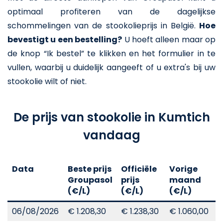
optimaal profiteren van de dagelijkse
schommelingen van de stookolieprijs in België.
Hoe
bevestigt u een bestelling?
U hoeft alleen maar op
de knop “Ik bestel” te klikken en het formulier in te
vullen, waarbij u duidelijk aangeeft of u extra's bij uw
stookolie wilt of niet.
De prijs van stookolie in Kumtich
vandaag
Data
Beste prijs
Officiële
Vorige
V
Groupasol
prijs
maand
j
(€/L)
(€/L)
(€/L)
(
06/08/2026
€ 1.208,30
€ 1.238,30
€ 1.060,00
€