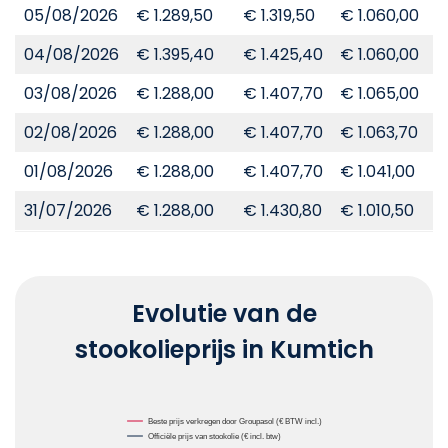
05/08/2026
€ 1.289,50
€ 1.319,50
€ 1.060,00
€
04/08/2026
€ 1.395,40
€ 1.425,40
€ 1.060,00
€
03/08/2026
€ 1.288,00
€ 1.407,70
€ 1.065,00
€
02/08/2026
€ 1.288,00
€ 1.407,70
€ 1.063,70
€
01/08/2026
€ 1.288,00
€ 1.407,70
€ 1.041,00
€
31/07/2026
€ 1.288,00
€ 1.430,80
€ 1.010,50
€
Evolutie van de
stookolieprijs in Kumtich
Chart
Beste prijs verkregen door Groupasol (€ BTW incl.)
Officiële prijs van stookolie (€ incl. btw)