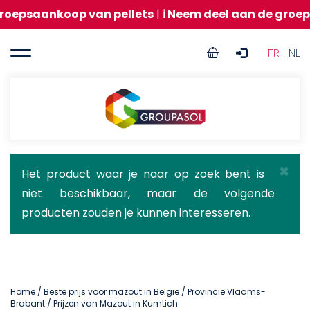
Overslaan
oop van pellets
|
ℹ️ Neem deel aan de groepsaankoop 
en
naar
User
de
FR
| NL
inhoud
account
gaan
menu
Groupasol
×
Statusbericht
Het product waar je naar op zoek bent is
niet beschikbaar, maar de volgende
producten zouden je kunnen interesseren.
Home
/
Beste prijs voor mazout in België
/
Provincie Vlaams-
Brabant
/ Prijzen van Mazout in Kumtich