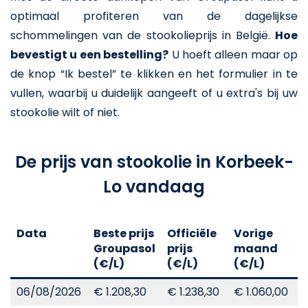
optimaal profiteren van de dagelijkse
schommelingen van de stookolieprijs in België.
Hoe
bevestigt u een bestelling?
U hoeft alleen maar op
de knop “Ik bestel” te klikken en het formulier in te
vullen, waarbij u duidelijk aangeeft of u extra's bij uw
stookolie wilt of niet.
De prijs van stookolie in Korbeek-
Lo vandaag
Data
Beste prijs
Officiële
Vorige
V
Groupasol
prijs
maand
j
(€/L)
(€/L)
(€/L)
(
06/08/2026
€ 1.208,30
€ 1.238,30
€ 1.060,00
€