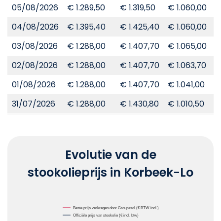
05/08/2026
€ 1.289,50
€ 1.319,50
€ 1.060,00
€
04/08/2026
€ 1.395,40
€ 1.425,40
€ 1.060,00
€
03/08/2026
€ 1.288,00
€ 1.407,70
€ 1.065,00
€
02/08/2026
€ 1.288,00
€ 1.407,70
€ 1.063,70
€
01/08/2026
€ 1.288,00
€ 1.407,70
€ 1.041,00
€
31/07/2026
€ 1.288,00
€ 1.430,80
€ 1.010,50
€
Evolutie van de
stookolieprijs in Korbeek-Lo
Chart
Beste prijs verkregen door Groupasol (€ BTW incl.)
Officiële prijs van stookolie (€ incl. btw)