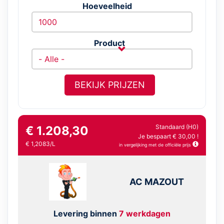
Hoeveelheid
Product
BEKIJK PRIJZEN
Standaard (H0)
€ 1.208,30
Je bespaart € 30,00 !
€ 1,2083/L
in vergelijking met de officiële prijs
AC MAZOUT
Levering binnen
7 werkdagen