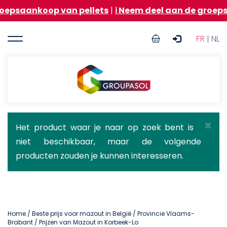
Overslaan
oop van pellets
|
ℹ️ Neem deel aan de groepsaankoop 
en
naar
User
de
FR
| NL
inhoud
account
gaan
menu
Groupasol
×
Statusbericht
Het product waar je naar op zoek bent is
niet beschikbaar, maar de volgende
producten zouden je kunnen interesseren.
Home
/
Beste prijs voor mazout in België
/
Provincie Vlaams-
Brabant
/ Prijzen van Mazout in Korbeek-Lo