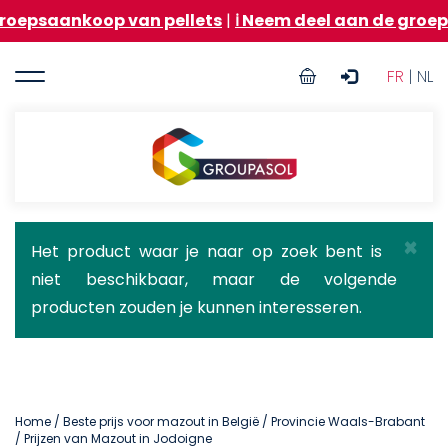
Overslaan
oop van pellets
|
ℹ️ Neem deel aan de groepsaankoop 
en
naar
User
de
FR
| NL
inhoud
account
gaan
menu
Groupasol
×
Statusbericht
Het product waar je naar op zoek bent is
niet beschikbaar, maar de volgende
producten zouden je kunnen interesseren.
Home
/
Beste prijs voor mazout in België
/
Provincie Waals-Brabant
/ Prijzen van Mazout in Jodoigne