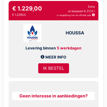
Extra
€ 1.229,00
Je bespaart € 21,10 !
€ 1,2290/L
in vergelijking met de officiële prijs
HOUSSA
Levering binnen
5 werkdagen
MEER INFO
IK BESTEL
Geen interesse in aanbiedingen?