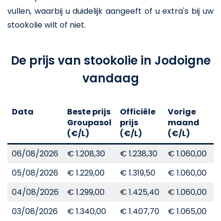
vullen, waarbij u duidelijk aangeeft of u extra's bij uw
stookolie wilt of niet.
De prijs van stookolie in Jodoigne
vandaag
Data
Beste prijs
Officiële
Vorige
V
Groupasol
prijs
maand
j
(€/L)
(€/L)
(€/L)
(
06/08/2026
€ 1.208,30
€ 1.238,30
€ 1.060,00
€
05/08/2026
€ 1.229,00
€ 1.319,50
€ 1.060,00
€
04/08/2026
€ 1.299,00
€ 1.425,40
€ 1.060,00
€
03/08/2026
€ 1.340,00
€ 1.407,70
€ 1.065,00
€