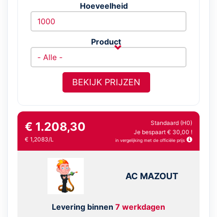
Hoeveelheid
Product
BEKIJK PRIJZEN
Standaard (H0)
€ 1.208,30
Je bespaart € 30,00 !
€ 1,2083/L
in vergelijking met de officiële prijs
AC MAZOUT
Levering binnen
7 werkdagen