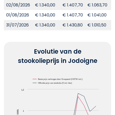
02/08/2026
€ 1.340,00
€ 1.407,70
€ 1.063,70
€
01/08/2026
€ 1.340,00
€ 1.407,70
€ 1.041,00
€
31/07/2026
€ 1.340,00
€ 1.430,80
€ 1.010,50
€
Evolutie van de
stookolieprijs in Jodoigne
Chart
Beste prijs verkregen door Groupasol (€ BTW incl.)
Officiële prijs van stookolie (€ incl. btw)
Line chart with 2 lines.
1.2
The chart has 1 X axis displaying Maanden.
The chart has 1 Y axis displaying Prijzen van stooko
1