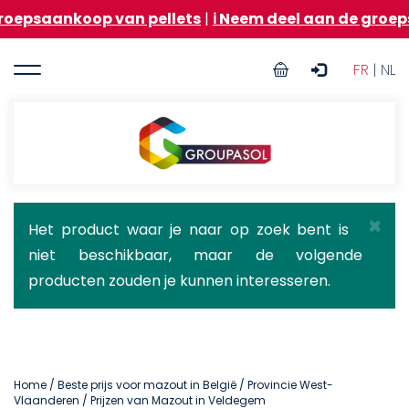
Overslaan
oop van pellets
|
ℹ️ Neem deel aan de groepsaankoop
en
naar
User
de
FR
| NL
inhoud
account
gaan
menu
Groupasol
×
Statusbericht
Het product waar je naar op zoek bent is
niet beschikbaar, maar de volgende
producten zouden je kunnen interesseren.
Home
/
Beste prijs voor mazout in België
/
Provincie West-
Vlaanderen
/ Prijzen van Mazout in Veldegem