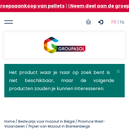
Overslaan
oop van pellets
|
ℹ️ Neem deel aan de groepsaankoop
en
naar
User
de
FR
| NL
inhoud
account
gaan
menu
Groupasol
×
Statusbericht
Het product waar je naar op zoek bent is
niet beschikbaar, maar de volgende
producten zouden je kunnen interesseren.
Home
/
Beste prijs voor mazout in België
/
Provincie West-
Vlaanderen
/ Prijzen van Mazout in Blankenberge