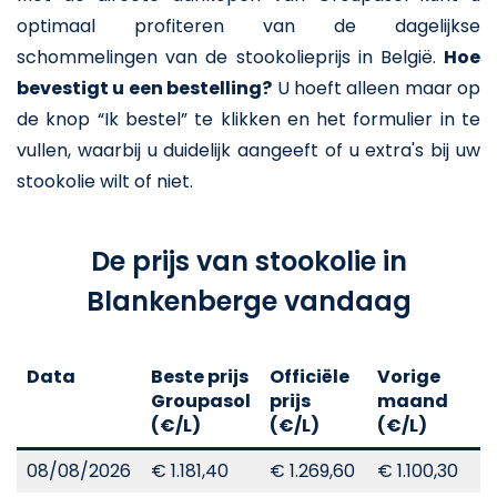
optimaal profiteren van de dagelijkse
schommelingen van de stookolieprijs in België.
Hoe
bevestigt u een bestelling?
U hoeft alleen maar op
de knop “Ik bestel” te klikken en het formulier in te
vullen, waarbij u duidelijk aangeeft of u extra's bij uw
stookolie wilt of niet.
De prijs van stookolie in
Blankenberge vandaag
Data
Beste prijs
Officiële
Vorige
V
Groupasol
prijs
maand
j
(€/L)
(€/L)
(€/L)
(
08/08/2026
€ 1.181,40
€ 1.269,60
€ 1.100,30
€