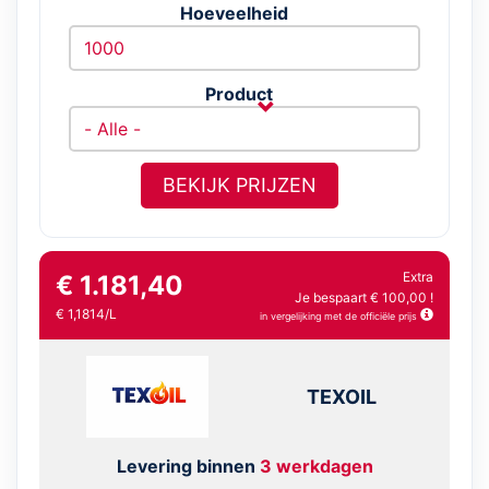
Hoeveelheid
Product
BEKIJK PRIJZEN
Extra
€ 1.181,40
Je bespaart € 100,00 !
€ 1,1814/L
in vergelijking met de officiële prijs
TEXOIL
Levering binnen
3 werkdagen