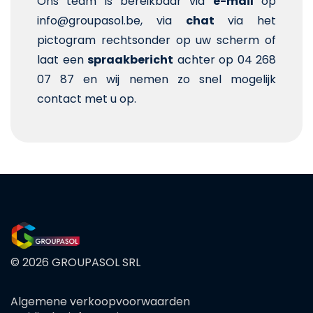
Ons team is bereikbaar via
e-mail
op
info@groupasol.be, via
chat
via het
pictogram rechtsonder op uw scherm of
laat een
spraakbericht
achter op 04 268
07 87 en wij nemen zo snel mogelijk
contact met u op.
© 2026 GROUPASOL SRL
Algemene verkoopvoorwaarden
FOOTER