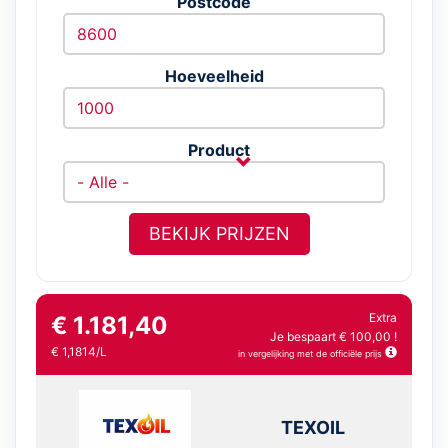
Postcode
Hoeveelheid
Product
BEKIJK PRIJZEN
Extra
€ 1.181,40
Je bespaart € 100,00 !
€ 1,1814/L
in vergelijking met de officiële prijs
TEXOIL