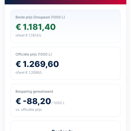
Beste prijs Groupasol (1000 L)
€ 1.181,40
ofwel € 1,1814/L
Officiële prijs (1000 L)
€ 1.269,60
ofwel € 1,2696/L
Besparing gerealiseerd
€ -88,20
/ 1000 L
vs. officiële prijs