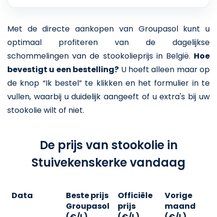
Met de directe aankopen van Groupasol kunt u
optimaal profiteren van de dagelijkse
schommelingen van de stookolieprijs in België.
Hoe
bevestigt u een bestelling?
U hoeft alleen maar op
de knop “Ik bestel” te klikken en het formulier in te
vullen, waarbij u duidelijk aangeeft of u extra's bij uw
stookolie wilt of niet.
De prijs van stookolie in
Stuivekenskerke vandaag
Data
Beste prijs
Officiële
Vorige
V
Groupasol
prijs
maand
j
(€/L)
(€/L)
(€/L)
(