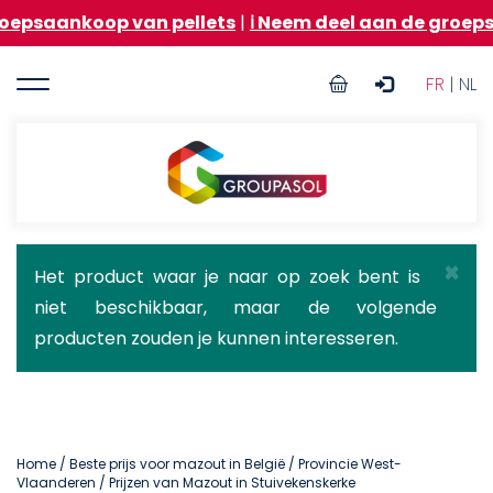
Overslaan
op van pellets
|
ℹ️ Neem deel aan de groepsaankoop v
en
naar
User
de
FR
| NL
inhoud
account
gaan
menu
Groupasol
×
Statusbericht
Het product waar je naar op zoek bent is
niet beschikbaar, maar de volgende
producten zouden je kunnen interesseren.
Home
/
Beste prijs voor mazout in België
/
Provincie West-
Vlaanderen
/ Prijzen van Mazout in Stuivekenskerke