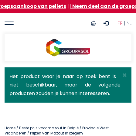
Overslaan
oop van pellets
|
ℹ️ Neem deel aan de groepsaankoop
en
naar
User
de
FR
| NL
inhoud
account
gaan
menu
Groupasol
×
Statusbericht
Het product waar je naar op zoek bent is
niet beschikbaar, maar de volgende
producten zouden je kunnen interesseren.
Home
/
Beste prijs voor mazout in België
/
Provincie West-
Vlaanderen
/ Prijzen van Mazout in Izegem