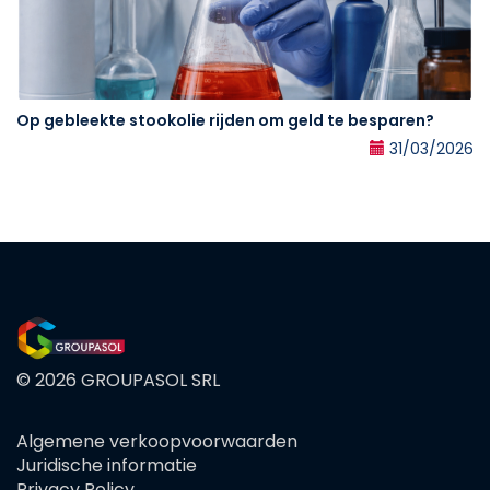
Op gebleekte stookolie rijden om geld te besparen?
31/03/2026
© 2026 GROUPASOL SRL
Algemene verkoopvoorwaarden
FOOTER
Juridische informatie
MENU
Privacy Policy