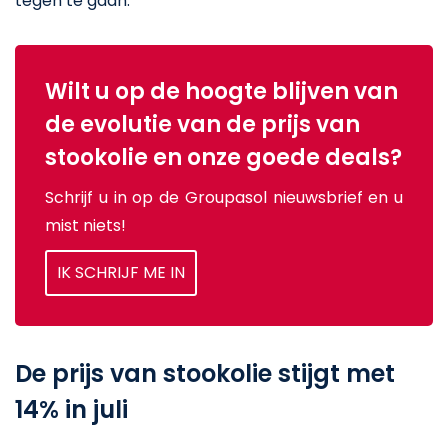
tegen te gaan.
Wilt u op de hoogte blijven van
de evolutie van de prijs van
stookolie en onze goede deals?
Schrijf u in op de Groupasol nieuwsbrief en u
mist niets!
IK SCHRIJF ME IN
De prijs van stookolie stijgt met
14% in juli