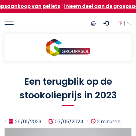
Overslaan
 pellets
|
ℹ️ Neem deel aan de groepsaankoop van sto
en
naar
User
de
FR
| NL
inhoud
account
gaan
menu
Groupasol
Een terugblik op de
stookolieprijs in 2023
26/01/2023
07/05/2024
2 minuten