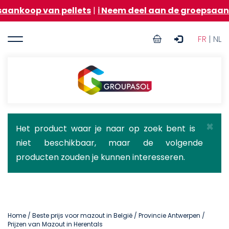
Overslaan
an pellets
|
ℹ️ Neem deel aan de groepsaankoop van 
en
naar
User
de
FR
| NL
inhoud
account
gaan
menu
Groupasol
×
Statusbericht
Het product waar je naar op zoek bent is
niet beschikbaar, maar de volgende
producten zouden je kunnen interesseren.
Home
/
Beste prijs voor mazout in België
/
Provincie Antwerpen
/
Prijzen van Mazout in Herentals