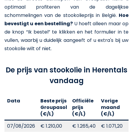
optimaal profiteren van de dagelijkse
schommelingen van de stookolieprijs in België.
Hoe
bevestigt u een bestelling?
U hoeft alleen maar op
de knop “Ik bestel” te klikken en het formulier in te
vullen, waarbij u duidelijk aangeeft of u extra's bij uw
stookolie wilt of niet.
De prijs van stookolie in Herentals
vandaag
Data
Beste prijs
Officiële
Vorige
V
Groupasol
prijs
maand
j
(€/L)
(€/L)
(€/L)
(
07/08/2026
€ 1.210,00
€ 1.265,40
€ 1.071,20
€