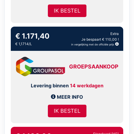
IK BESTEL
Extra
€ 1.171,40
Je bespaart € 110,00 !
€ 1,1714/L
in vergelijking met de officiële prijs
GROEPSAANKOOP
Levering binnen
14 werkdagen
MEER INFO
IK BESTEL
Standaard (H0)