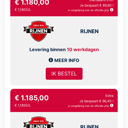
€ 1.180,00
Je bespaart € 89,60 !
€ 1,1800/L
in vergelijking met de officiële prijs
RIJNEN
Levering binnen
10 werkdagen
MEER INFO
IK BESTEL
Extra
€ 1.185,00
Je bespaart € 96,40 !
€ 1,1850/L
in vergelijking met de officiële prijs
RIJNEN