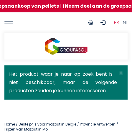
Overslaan
 van pellets
|
ℹ️ Neem deel aan de groepsaankoop va
en
naar
User
de
FR
| NL
inhoud
account
gaan
menu
Groupasol
×
Statusbericht
Het product waar je naar op zoek bent is
niet beschikbaar, maar de volgende
producten zouden je kunnen interesseren.
Home
/
Beste prijs voor mazout in België
/
Provincie Antwerpen
/
Prijzen van Mazout in Mol