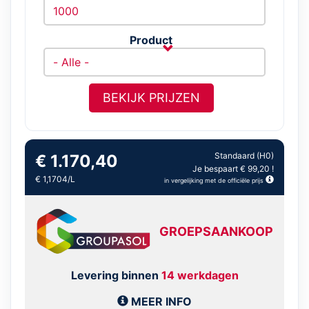
Product
BEKIJK PRIJZEN
Standaard (H0)
€ 1.170,40
Je bespaart € 99,20 !
€ 1,1704/L
in vergelijking met de officiële prijs
GROEPSAANKOOP
Levering binnen
14 werkdagen
MEER INFO