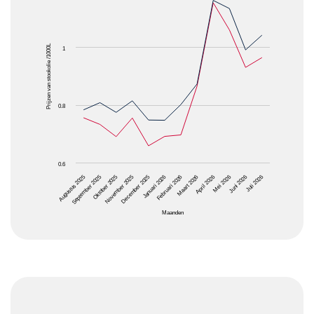
The chart has 1 X axis displaying Maanden.
The chart has 1 Y axis displaying Prijzen van stooko
Prijzen van stookolie /1000L
1
0.8
0.6
Oktober 2025
Januari 2026
April 2026
Juli 2026
Augustus 2025
November 2025
Februari 2026
Mei 2026
September 2025
December 2025
Maart 2026
Juni 2026
Maanden
End of interactive chart.