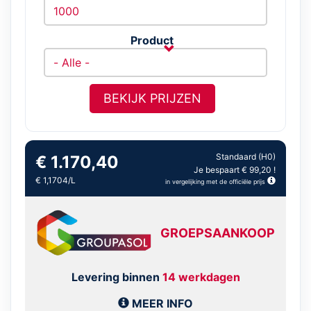
Product
BEKIJK PRIJZEN
Standaard (H0)
€ 1.170,40
Je bespaart € 99,20 !
€ 1,1704/L
in vergelijking met de officiële prijs
GROEPSAANKOOP
Levering binnen
14 werkdagen
MEER INFO