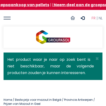
Overslaan
op van pellets
|
ℹ️ Neem deel aan de groepsaankoop v
en
naar
User
de
FR
| NL
inhoud
account
gaan
menu
Groupasol
×
Statusbericht
Het product waar je naar op zoek bent is
niet beschikbaar, maar de volgende
producten zouden je kunnen interesseren.
Home
/
Beste prijs voor mazout in België
/
Provincie Antwerpen
/
Prijzen van Mazout in Geel