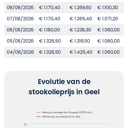
08/08/2026
€ 1.170,40
€ 1.269,60
€ 1.100,30
€
07/08/2026
€ 1.170,40
€ 1.265,40
€ 1.071,20
€
06/08/2026
€ 1.180,00
€ 1.238,30
€ 1.060,00
€
05/08/2026
€ 1.326,50
€ 1.319,50
€ 1.060,00
€
04/08/2026
€ 1.326,50
€ 1.425,40
€ 1.060,00
€
Evolutie van de
stookolieprijs in Geel
Chart
Beste prijs verkregen door Groupasol (€ BTW incl.)
Officiële prijs van stookolie (€ incl. btw)
Line chart with 2 lines.
1.2