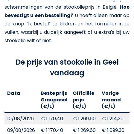
schommelingen van de stookolieprijs in België.
Hoe
bevestigt u een bestelling?
U hoeft alleen maar op
de knop “Ik bestel” te klikken en het formulier in te
vullen, waarbij u duidelijk aangeeft of u extra's bij uw
stookolie wilt of niet.
De prijs van stookolie in Geel
vandaag
Data
Beste prijs
Officiële
Vorige
V
Groupasol
prijs
maand
j
(€/L)
(€/L)
(€/L)
(
10/08/2026
€ 1.170,40
€ 1.269,60
€ 1.214,30
€
09/08/2026
€ 1.170,40
€ 1.269,60
€ 1.099,30
€