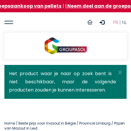
Overslaan
op van pellets
|
ℹ️ Neem deel aan de groepsaankoop v
en
naar
User
de
FR
| NL
inhoud
account
gaan
menu
Groupasol
×
Statusbericht
Het product waar je naar op zoek bent is
niet beschikbaar, maar de volgende
producten zouden je kunnen interesseren.
Home
/
Beste prijs voor mazout in België
/
Provincie Limburg
/ Prijzen
van Mazout in Leut