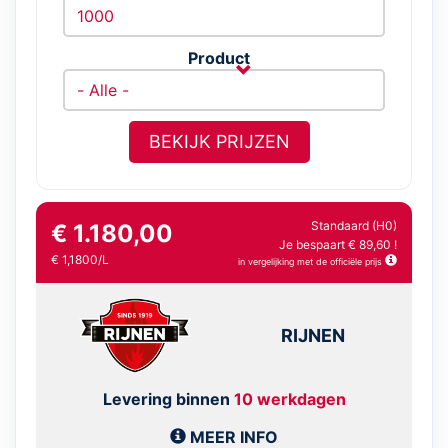
Product
BEKIJK PRIJZEN
Standaard (H0)
€ 1.180,00
Je bespaart € 89,60 !
€ 1,1800/L
in vergelijking met de officiële prijs
RIJNEN
Levering binnen
10 werkdagen
MEER INFO