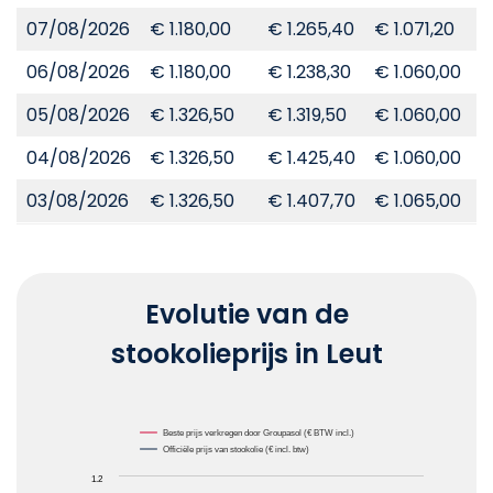
07/08/2026
€ 1.180,00
€ 1.265,40
€ 1.071,20
€
06/08/2026
€ 1.180,00
€ 1.238,30
€ 1.060,00
€
05/08/2026
€ 1.326,50
€ 1.319,50
€ 1.060,00
€
04/08/2026
€ 1.326,50
€ 1.425,40
€ 1.060,00
€
03/08/2026
€ 1.326,50
€ 1.407,70
€ 1.065,00
€
Evolutie van de
stookolieprijs in Leut
Chart
Beste prijs verkregen door Groupasol (€ BTW incl.)
Officiële prijs van stookolie (€ incl. btw)
Line chart with 2 lines.
1.2