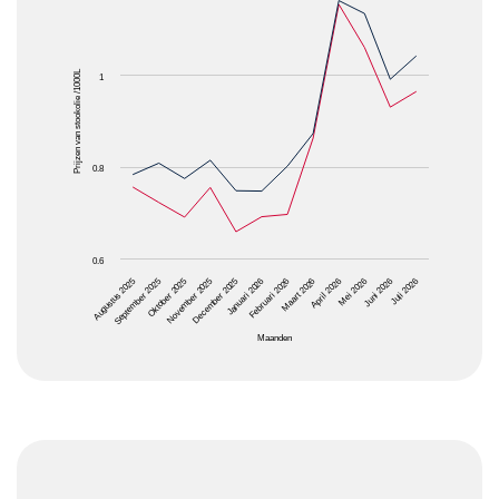
The chart has 1 X axis displaying Maanden.
The chart has 1 Y axis displaying Prijzen van stooko
Prijzen van stookolie /1000L
1
0.8
0.6
Oktober 2025
Januari 2026
April 2026
Juli 2026
Augustus 2025
November 2025
Februari 2026
Mei 2026
September 2025
December 2025
Maart 2026
Juni 2026
Maanden
End of interactive chart.