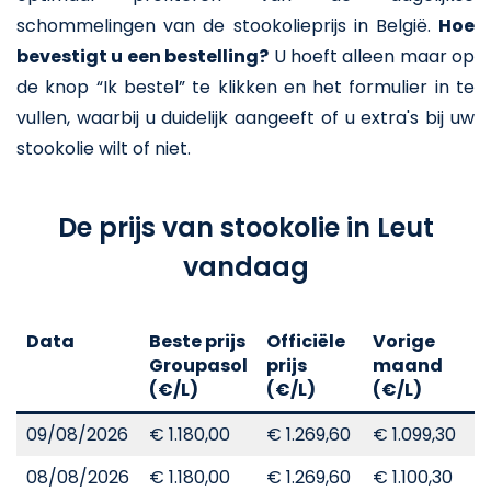
schommelingen van de stookolieprijs in België.
Hoe
bevestigt u een bestelling?
U hoeft alleen maar op
de knop “Ik bestel” te klikken en het formulier in te
vullen, waarbij u duidelijk aangeeft of u extra's bij uw
stookolie wilt of niet.
De prijs van stookolie in Leut
vandaag
Data
Beste prijs
Officiële
Vorige
V
Groupasol
prijs
maand
j
(€/L)
(€/L)
(€/L)
(
09/08/2026
€ 1.180,00
€ 1.269,60
€ 1.099,30
€
08/08/2026
€ 1.180,00
€ 1.269,60
€ 1.100,30
€