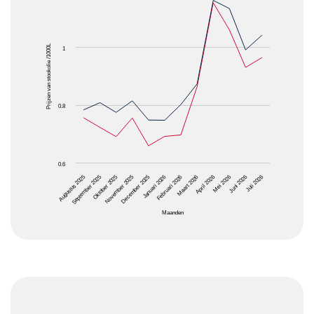
The chart has 1 X axis displaying Maanden.
The chart has 1 Y axis displaying Prijzen van stooko
Prijzen van stookolie /1000L
1
0.8
0.6
Oktober 2025
Januari 2026
April 2026
Juli 2026
Augustus 2025
November 2025
Februari 2026
Mei 2026
September 2025
December 2025
Maart 2026
Juni 2026
Maanden
End of interactive chart.