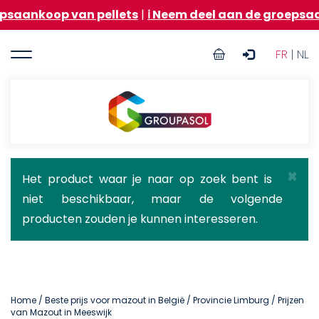
Overslaan
 van pellets
|
ℹ️ Neem deel aan de groepsaankoop van
en
naar
User
de
FR
| NL
inhoud
account
gaan
menu
Groupasol
×
Statusbericht
Het product waar je naar op zoek bent is
niet beschikbaar, maar de volgende
producten zouden je kunnen interesseren.
Home
/
Beste prijs voor mazout in België
/
Provincie Limburg
/ Prijzen
van Mazout in Meeswijk