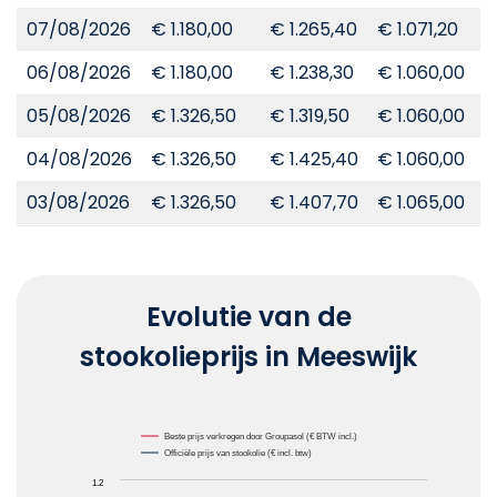
07/08/2026
€ 1.180,00
€ 1.265,40
€ 1.071,20
€
06/08/2026
€ 1.180,00
€ 1.238,30
€ 1.060,00
€
05/08/2026
€ 1.326,50
€ 1.319,50
€ 1.060,00
€
04/08/2026
€ 1.326,50
€ 1.425,40
€ 1.060,00
€
03/08/2026
€ 1.326,50
€ 1.407,70
€ 1.065,00
€
Evolutie van de
stookolieprijs in Meeswijk
Chart
Beste prijs verkregen door Groupasol (€ BTW incl.)
Officiële prijs van stookolie (€ incl. btw)
Line chart with 2 lines.
1.2