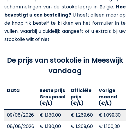
schommelingen van de stookolieprijs in België.
Hoe
bevestigt u een bestelling?
U hoeft alleen maar op
de knop “Ik bestel” te klikken en het formulier in te
vullen, waarbij u duidelijk aangeeft of u extra's bij uw
stookolie wilt of niet.
De prijs van stookolie in Meeswijk
vandaag
Data
Beste prijs
Officiële
Vorige
V
Groupasol
prijs
maand
j
(€/L)
(€/L)
(€/L)
(
09/08/2026
€ 1.180,00
€ 1.269,60
€ 1.099,30
€
08/08/2026
€ 1.180,00
€ 1.269,60
€ 1.100,30
€