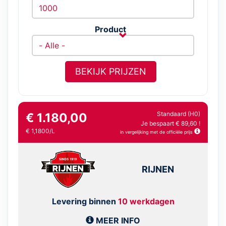
Product
BEKIJK PRIJZEN
Standaard (H0)
€ 1.180,00
Je bespaart € 89,60 !
€ 1,1800/L
in vergelijking met de officiële prijs
RIJNEN
Levering binnen
10 werkdagen
MEER INFO