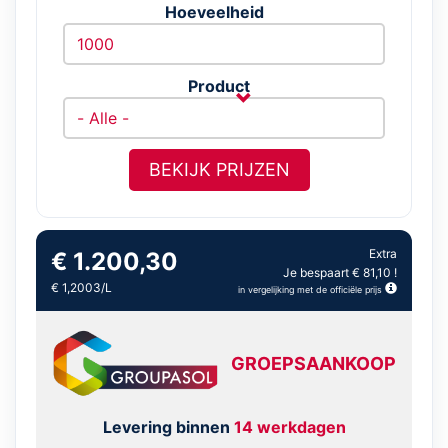
Hoeveelheid
Product
BEKIJK PRIJZEN
Extra
€ 1.200,30
Je bespaart € 81,10 !
€ 1,2003/L
in vergelijking met de officiële prijs
GROEPSAANKOOP
Levering binnen
14 werkdagen