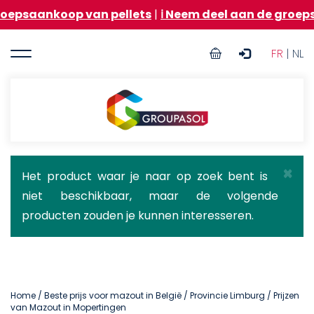
Overslaan
op van pellets
|
ℹ️ Neem deel aan de groepsaankoop 
en
naar
User
de
FR
| NL
inhoud
account
gaan
menu
Groupasol
×
Statusbericht
Het product waar je naar op zoek bent is
niet beschikbaar, maar de volgende
producten zouden je kunnen interesseren.
Home
/
Beste prijs voor mazout in België
/
Provincie Limburg
/ Prijzen
van Mazout in Mopertingen