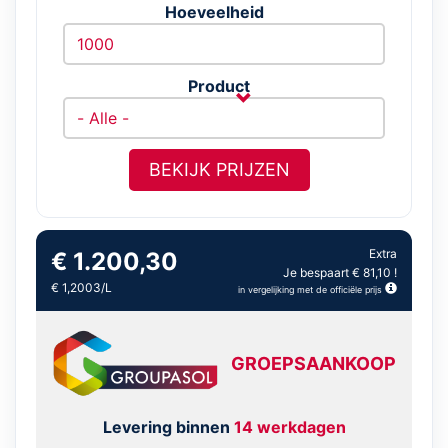
Hoeveelheid
Product
BEKIJK PRIJZEN
Extra
€ 1.200,30
Je bespaart € 81,10 !
€ 1,2003/L
in vergelijking met de officiële prijs
GROEPSAANKOOP
Levering binnen
14 werkdagen