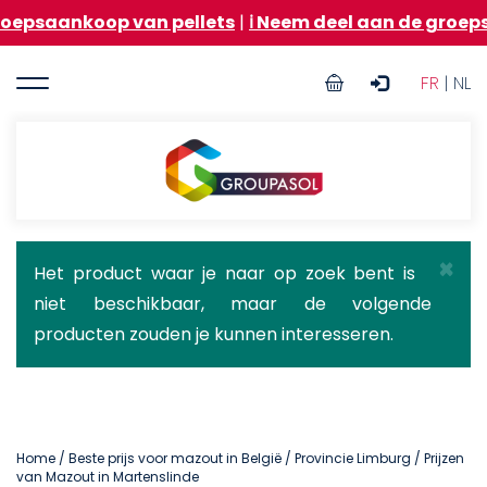
Overslaan
oop van pellets
|
ℹ️ Neem deel aan de groepsaankoop 
en
naar
User
de
FR
| NL
inhoud
account
gaan
menu
Groupasol
×
Statusbericht
Het product waar je naar op zoek bent is
niet beschikbaar, maar de volgende
producten zouden je kunnen interesseren.
Home
/
Beste prijs voor mazout in België
/
Provincie Limburg
/ Prijzen
van Mazout in Martenslinde