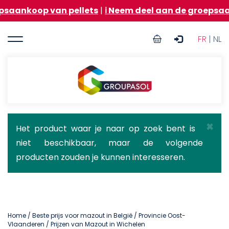
Overslaan
van pellets
|
ℹ️ Neem deel aan de groepsaankoop van 
en
naar
User
de
FR
| NL
inhoud
account
gaan
menu
Groupasol
×
Statusbericht
Het product waar je naar op zoek bent is
niet beschikbaar, maar de volgende
producten zouden je kunnen interesseren.
Home
/
Beste prijs voor mazout in België
/
Provincie Oost-
Vlaanderen
/ Prijzen van Mazout in Wichelen