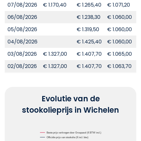
07/08/2026
€ 1.170,40
€ 1.265,40
€ 1.071,20
€
06/08/2026
€ 1.238,30
€ 1.060,00
€
05/08/2026
€ 1.319,50
€ 1.060,00
€
04/08/2026
€ 1.425,40
€ 1.060,00
€
03/08/2026
€ 1.327,00
€ 1.407,70
€ 1.065,00
€
02/08/2026
€ 1.327,00
€ 1.407,70
€ 1.063,70
€
Evolutie van de
stookolieprijs in Wichelen
Chart
Beste prijs verkregen door Groupasol (€ BTW incl.)
Officiële prijs van stookolie (€ incl. btw)