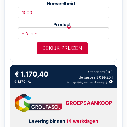
Hoeveelheid
Product
BEKIJK PRIJZEN
Standaard (H0)
€ 1.170,40
Je bespaart € 99,20 !
€ 1,1704/L
in vergelijking met de officiële prijs
GROEPSAANKOOP
Levering binnen
14 werkdagen