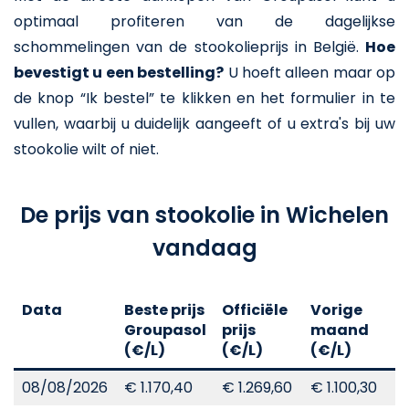
optimaal profiteren van de dagelijkse
schommelingen van de stookolieprijs in België.
Hoe
bevestigt u een bestelling?
U hoeft alleen maar op
de knop “Ik bestel” te klikken en het formulier in te
vullen, waarbij u duidelijk aangeeft of u extra's bij uw
stookolie wilt of niet.
De prijs van stookolie in Wichelen
vandaag
Data
Beste prijs
Officiële
Vorige
V
Groupasol
prijs
maand
j
(€/L)
(€/L)
(€/L)
(
08/08/2026
€ 1.170,40
€ 1.269,60
€ 1.100,30
€