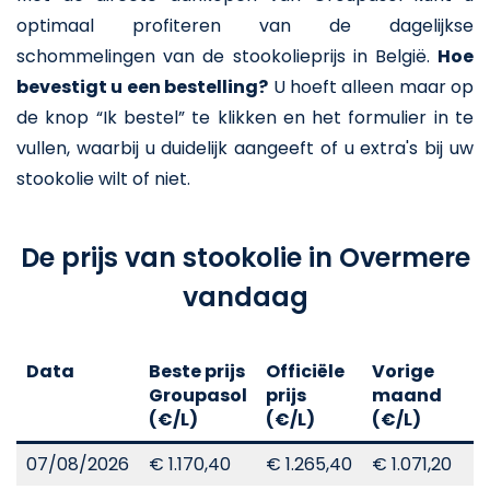
optimaal profiteren van de dagelijkse
schommelingen van de stookolieprijs in België.
Hoe
bevestigt u een bestelling?
U hoeft alleen maar op
de knop “Ik bestel” te klikken en het formulier in te
vullen, waarbij u duidelijk aangeeft of u extra's bij uw
stookolie wilt of niet.
De prijs van stookolie in Overmere
vandaag
Data
Beste prijs
Officiële
Vorige
V
Groupasol
prijs
maand
j
(€/L)
(€/L)
(€/L)
(
07/08/2026
€ 1.170,40
€ 1.265,40
€ 1.071,20
€