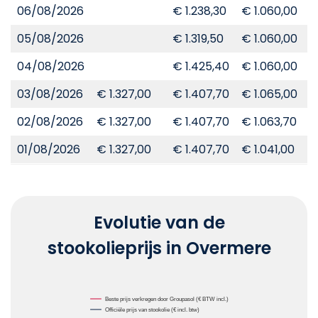
06/08/2026
€ 1.238,30
€ 1.060,00
€
05/08/2026
€ 1.319,50
€ 1.060,00
€
04/08/2026
€ 1.425,40
€ 1.060,00
€
03/08/2026
€ 1.327,00
€ 1.407,70
€ 1.065,00
€
02/08/2026
€ 1.327,00
€ 1.407,70
€ 1.063,70
€
01/08/2026
€ 1.327,00
€ 1.407,70
€ 1.041,00
€
Evolutie van de
stookolieprijs in Overmere
Chart
Beste prijs verkregen door Groupasol (€ BTW incl.)
Officiële prijs van stookolie (€ incl. btw)