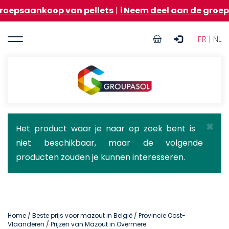
Overslaan
oop van pellets
|
ℹ️ Neem deel aan de groepsaankoop
en
naar
User
de
FR
| NL
inhoud
account
gaan
menu
Groupasol
×
Statusbericht
Het product waar je naar op zoek bent is
niet beschikbaar, maar de volgende
producten zouden je kunnen interesseren.
Home
/
Beste prijs voor mazout in België
/
Provincie Oost-
Vlaanderen
/ Prijzen van Mazout in Overmere