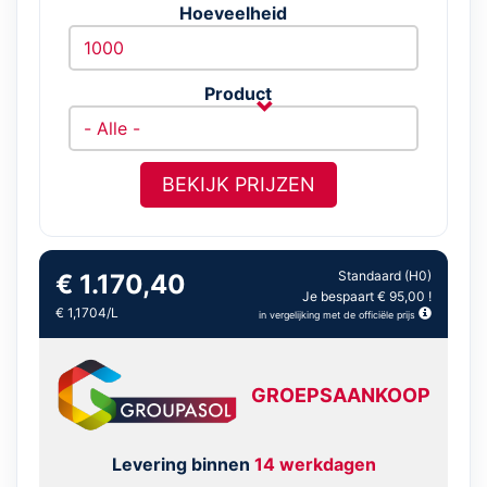
Hoeveelheid
Product
BEKIJK PRIJZEN
Standaard (H0)
€ 1.170,40
Je bespaart € 95,00 !
€ 1,1704/L
in vergelijking met de officiële prijs
GROEPSAANKOOP
Levering binnen
14 werkdagen