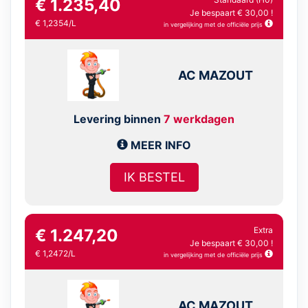
€ 1.235,40
Je bespaart € 30,00 !
€ 1,2354/L
in vergelijking met de officiële prijs
AC MAZOUT
Levering binnen
7 werkdagen
MEER INFO
IK BESTEL
Extra
€ 1.247,20
Je bespaart € 30,00 !
€ 1,2472/L
in vergelijking met de officiële prijs
AC MAZOUT