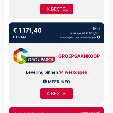
IK BESTEL
Extra
€ 1.171,40
Je bespaart € 105,80 !
€ 1,1714/L
in vergelijking met de officiële prijs
GROEPSAANKOOP
Levering binnen
14 werkdagen
MEER INFO
IK BESTEL
Standaard (H0)