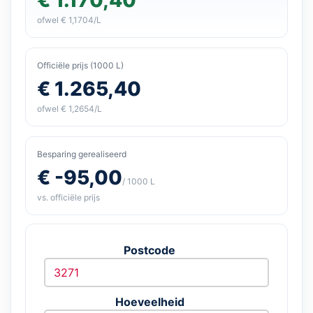
ofwel € 1,1704/L
Officiële prijs (1000 L)
€ 1.265,40
ofwel € 1,2654/L
Besparing gerealiseerd
€ -95,00
/ 1000 L
vs. officiële prijs
Postcode
Hoeveelheid