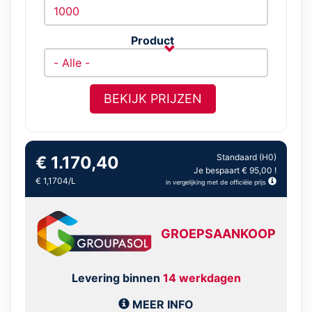
Product
BEKIJK PRIJZEN
Standaard (H0)
€ 1.170,40
Je bespaart € 95,00 !
€ 1,1704/L
in vergelijking met de officiële prijs
GROEPSAANKOOP
Levering binnen
14 werkdagen
MEER INFO