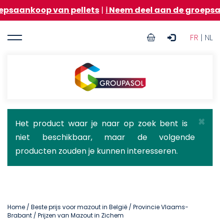
Overslaan
 van pellets
|
ℹ️ Neem deel aan de groepsaankoop va
en
naar
User
de
FR
| NL
inhoud
account
gaan
menu
Groupasol
×
Statusbericht
Het product waar je naar op zoek bent is
niet beschikbaar, maar de volgende
producten zouden je kunnen interesseren.
Home
/
Beste prijs voor mazout in België
/
Provincie Vlaams-
Brabant
/ Prijzen van Mazout in Zichem