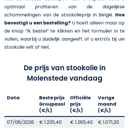
optimaal profiteren van de dagelijkse
schommelingen van de stookolieprijs in België.
Hoe
bevestigt u een bestelling?
U hoeft alleen maar op
de knop “Ik bestel” te klikken en het formulier in te
vullen, waarbij u duidelijk aangeeft of u extra's bij uw
stookolie wilt of niet.
De prijs van stookolie in
Molenstede vandaag
Data
Beste prijs
Officiële
Vorige
V
Groupasol
prijs
maand
j
(€/L)
(€/L)
(€/L)
(
07/08/2026
€ 1.235,40
€ 1.265,40
€ 1.071,20
€