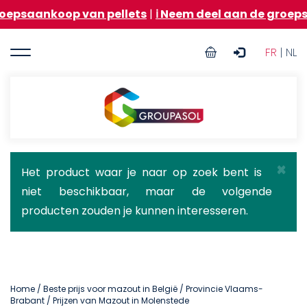
Overslaan
op van pellets
|
ℹ️ Neem deel aan de groepsaankoop v
en
naar
User
de
FR
| NL
inhoud
account
gaan
menu
Groupasol
×
Statusbericht
Het product waar je naar op zoek bent is
niet beschikbaar, maar de volgende
producten zouden je kunnen interesseren.
Home
/
Beste prijs voor mazout in België
/
Provincie Vlaams-
Brabant
/ Prijzen van Mazout in Molenstede