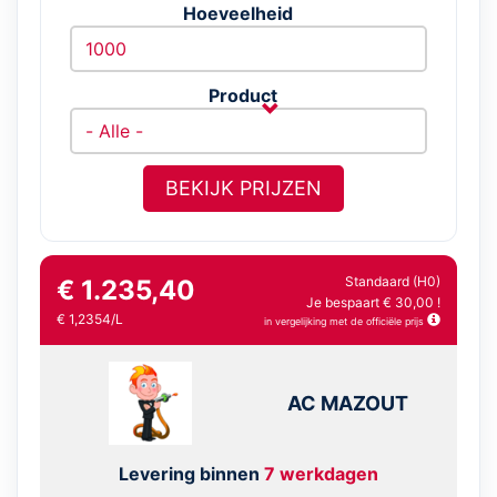
Hoeveelheid
Product
BEKIJK PRIJZEN
Standaard (H0)
€ 1.235,40
Je bespaart € 30,00 !
€ 1,2354/L
in vergelijking met de officiële prijs
AC MAZOUT
Levering binnen
7 werkdagen