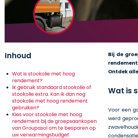
Inhoud
Bij de gro
rendement 
Ontdek alle
Wat is stookolie met hoog
rendement?
Ik gebruik standaard stookolie of
Wat is 
stookolie extra. Kan ik dan nog
stookolie met hoog rendement
gebruiken?
Voor een g
Kies voor stookolie met hoog
werd gepro
rendement bij de groepsaankopen
zwavelhou
van Groupasol om te besparen op
uw verwarmingsbudget
condensatie