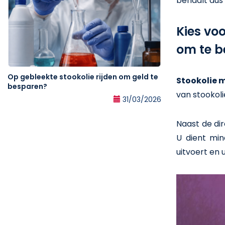
behaalt dus
Kies vo
om te b
Op gebleekte stookolie rijden om geld te
Stookolie m
besparen?
van stookolie
31/03/2026
Naast de dir
U dient min
uitvoert en 