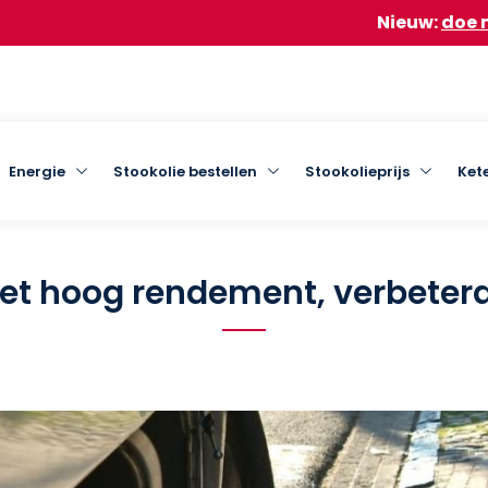
Nieuw:
doe mee aan onze gro
Mazout
Energie
Stookolie bestellen
Stookolieprijs
Kete
et hoog rendement, verbeterd