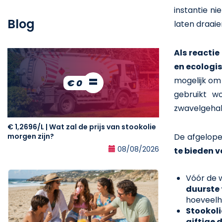
instantie n
Blog
laten draaie
Als reactie
en ecologi
=
mogelijk om
€ 0
gebruikt w
zwavelgehalt
€ 1,2696/L | Wat zal de prijs van stookolie
De afgelope
morgen zijn?
08/08/2026
te bieden 
Vóór de 
duurste
hoeveelh
Stookoli
giftige