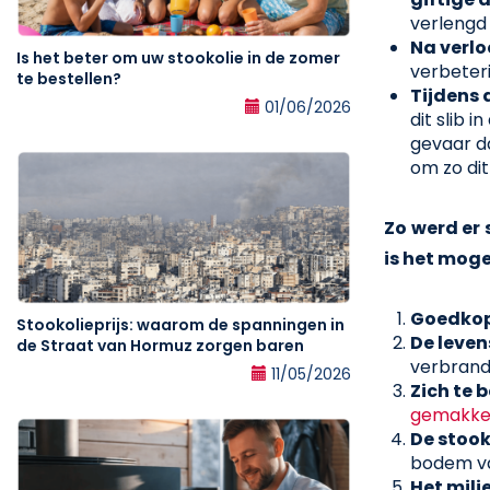
verlengd 
Na verlo
Is het beter om uw stookolie in de zomer
verbeteri
te bestellen?
Tijdens 
01/06/2026
dit slib 
gevaar da
om zo di
Zo werd er
is het moge
Goedkop
Stookolieprijs: waarom de spanningen in
De leven
de Straat van Hormuz zorgen baren
verbrandi
11/05/2026
Zich te
gemakkel
De stook
bodem va
Het mili