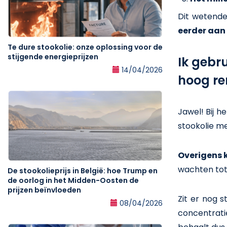
Dit wetende
eerder aan 
Te dure stookolie: onze oplossing voor de
stijgende energieprijzen
Ik gebr
14/04/2026
hoog r
Jawel! Bij h
stookolie m
Overigens 
wachten tot 
De stookolieprijs in België: hoe Trump en
de oorlog in het Midden-Oosten de
prijzen beïnvloeden
Zit er nog 
08/04/2026
concentrati