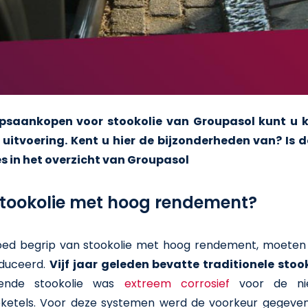
epsaankopen voor stookolie van Groupasol kunt u ki
uitvoering. Kent u hier de bijzonderheden van? Is 
s in het overzicht van Groupasol
stookolie met hoog rendement?
oed begrip van stookolie met hoog rendement, moete
duceerd.
Vijf jaar geleden bevatte traditionele sto
dende stookolie was
extreem corrosief
voor de nieu
ketels. Voor deze systemen werd de voorkeur gegeven a