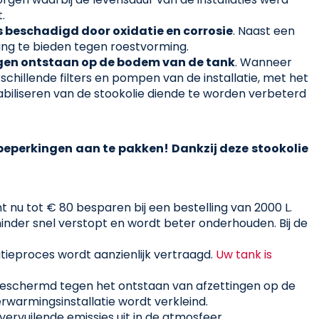
.
s beschadigd door oxidatie en corrosie
. Naast een
ming te bieden tegen roestvorming.
ingen ontstaan op de bodem van de tank
. Wanneer
schillende filters en pompen van de installatie, met het
abiliseren van de stookolie diende te worden verbeterd
eperkingen aan te pakken! Dankzij deze stookolie
nt nu tot € 80 besparen bij een bestelling van 2000 L.
minder snel verstopt en wordt beter onderhouden. Bij de
atieproces wordt aanzienlijk vertraagd.
Uw tank is
r beschermd tegen het ontstaan van afzettingen op de
warmingsinstallatie wordt verkleind.
vervuilende emissies uit in de atmosfeer.