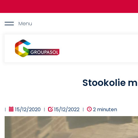
Overslaan
en
naar
de
Menu
inhoud
gaan
Groupasol
Stookolie m
15/12/2020
15/12/2022
2 minuten