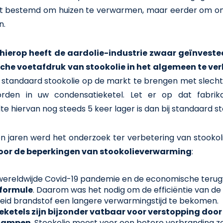
iet bestemd om huizen te verwarmen, maar eerder om on
n.
 hierop heeft de aardolie-industrie zwaar geïnvest
sche voetafdruk van stookolie in het algemeen te ve
 standaard stookolie op de markt te brengen met slechts
orden in uw condensatieketel. Let er op dat fabrik
e hiervan nog steeds 5 keer lager is dan bij standaard s
n jaren werd het onderzoek ter verbetering van stookol
voor de beperkingen van stookolieverwarming
:
wereldwijde Covid-19 pandemie en de economische terug
 formule
. Daarom was het nodig om de efficiëntie van de
eid brandstof een langere verwarmingstijd te bekomen.
eketels zijn bijzonder vatbaar voor verstopping door
 dampen
. Stookolie moest voor een betere verbranding zo