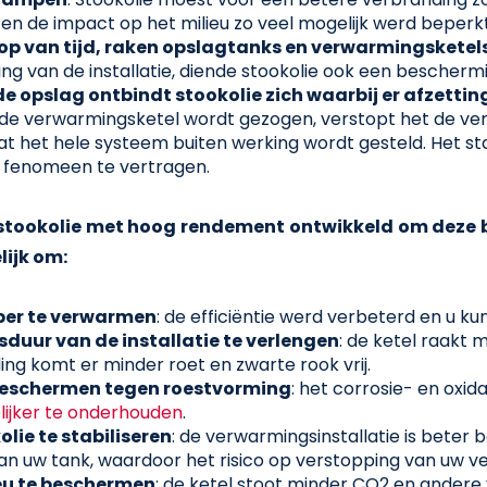
en de impact op het milieu zo veel mogelijk werd beperkt
op van tijd, raken opslagtanks en verwarmingsketel
ng van de installatie, diende stookolie ook een bescher
de opslag ontbindt stookolie zich waarbij er afzett
in de verwarmingsketel wordt gezogen, verstopt het de ver
t het hele systeem buiten werking wordt gesteld. Het st
t fenomeen te vertragen.
 stookolie met hoog rendement ontwikkeld om deze b
lijk om:
er te verwarmen
: de efficiëntie werd verbeterd en u ku
sduur van de installatie te verlengen
: de ketel raakt 
ng komt er minder roet en zwarte rook vrij.
 beschermen tegen roestvorming
: het corrosie- en oxid
ijker te onderhouden
.
olie te stabiliseren
: de verwarmingsinstallatie is bete
n uw tank, waardoor het risico op verstopping van uw ver
eu te beschermen
: de ketel stoot minder CO2 en andere 