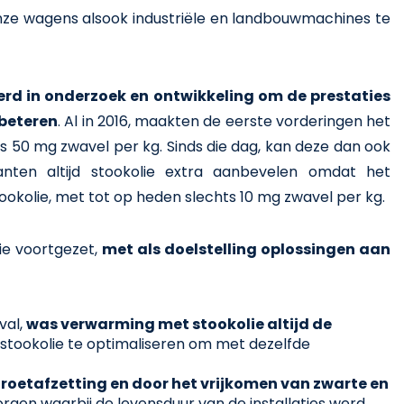
ze wagens alsook industriële en landbouwmachines te
eerd in onderzoek en ontwikkeling om de prestaties
rbeteren
. Al in 2016, maakten de eerste vorderingen het
 50 mg zwavel per kg. Sinds die dag, kan deze dan ook
anten altijd stookolie extra aanbevelen omdat het
tookolie, met tot op heden slechts 10 mg zwavel per kg.
ie voortgezet,
met als doelstelling oplossingen aan
val,
was verwarming met stookolie altijd de
 stookolie te optimaliseren om met dezelfde
 roetafzetting en door het vrijkomen van zwarte en
rgen waarbij de levensduur van de installaties werd