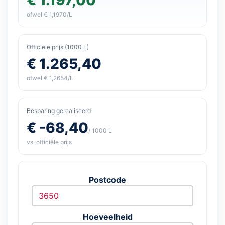
ofwel € 1,1970/L
Officiële prijs (1000 L)
€ 1.265,40
ofwel € 1,2654/L
Besparing gerealiseerd
€ -68,40
/ 1000 L
vs. officiële prijs
Postcode
Hoeveelheid