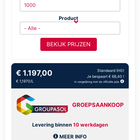
Product
BEKIJK PRIJZEN
Standaard (H0)
€ 1.197,00
Je bespaart € 68,40 !
€ 1,1970/L
in vergelijking met de officiële prijs
GROEPSAANKOOP
Levering binnen
10 werkdagen
MEER INFO