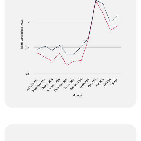
The chart has 1 X axis displaying Maanden.
The chart has 1 Y axis displaying Prijzen van stooko
Prijzen van stookolie /1000L
1
0.8
0.6
Oktober 2025
Januari 2026
April 2026
Juli 2026
Augustus 2025
November 2025
Februari 2026
Mei 2026
September 2025
December 2025
Maart 2026
Juni 2026
Maanden
End of interactive chart.