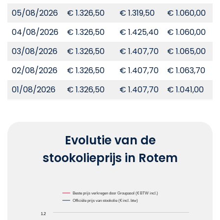
05/08/2026
€ 1.326,50
€ 1.319,50
€ 1.060,00
€
04/08/2026
€ 1.326,50
€ 1.425,40
€ 1.060,00
€
03/08/2026
€ 1.326,50
€ 1.407,70
€ 1.065,00
€
02/08/2026
€ 1.326,50
€ 1.407,70
€ 1.063,70
€
01/08/2026
€ 1.326,50
€ 1.407,70
€ 1.041,00
€
Evolutie van de
stookolieprijs in Rotem
Chart
Beste prijs verkregen door Groupasol (€ BTW incl.)
Officiële prijs van stookolie (€ incl. btw)
Line chart with 2 lines.
1.2