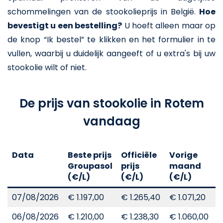
schommelingen van de stookolieprijs in België.
Hoe
bevestigt u een bestelling?
U hoeft alleen maar op
de knop “Ik bestel” te klikken en het formulier in te
vullen, waarbij u duidelijk aangeeft of u extra's bij uw
stookolie wilt of niet.
De prijs van stookolie in Rotem
vandaag
Data
Beste prijs
Officiële
Vorige
V
Groupasol
prijs
maand
j
(€/L)
(€/L)
(€/L)
(
07/08/2026
€ 1.197,00
€ 1.265,40
€ 1.071,20
€
06/08/2026
€ 1.210,00
€ 1.238,30
€ 1.060,00
€