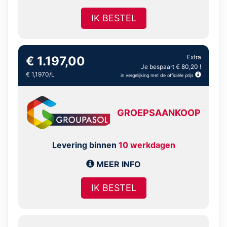
IK BESTEL
Extra
€ 1.197,00
Je bespaart € 80,20 !
€ 1,1970/L
in vergelijking met de officiële prijs
GROEPSAANKOOP
Levering binnen
10 werkdagen
MEER INFO
IK BESTEL