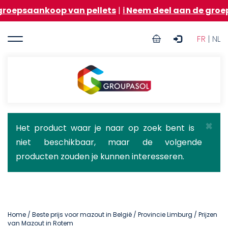
Overslaan
koop van pellets
|
ℹ️ Neem deel aan de groepsaankoop
en
naar
User
de
FR
| NL
inhoud
account
gaan
menu
Groupasol
×
Statusbericht
Het product waar je naar op zoek bent is
niet beschikbaar, maar de volgende
producten zouden je kunnen interesseren.
Home
/
Beste prijs voor mazout in België
/
Provincie Limburg
/ Prijzen
van Mazout in Rotem