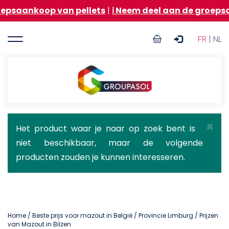
Overslaan
oop van pellets
|
ℹ️ Neem deel aan de groepsaankoop
en
naar
User
de
FR
| NL
inhoud
account
gaan
menu
Groupasol
×
Statusbericht
Het product waar je naar op zoek bent is
niet beschikbaar, maar de volgende
producten zouden je kunnen interesseren.
Home
/
Beste prijs voor mazout in België
/
Provincie Limburg
/ Prijzen
van Mazout in Bilzen