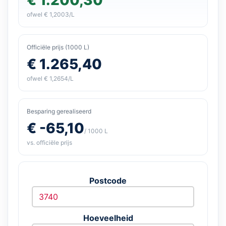
ofwel € 1,2003/L
Officiële prijs (1000 L)
€ 1.265,40
ofwel € 1,2654/L
Besparing gerealiseerd
€ -65,10
/ 1000 L
vs. officiële prijs
Postcode
Hoeveelheid