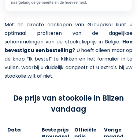
naargelang de gemeente en de hoeveelheid.
Met de directe aankopen van Groupasol kunt u
optimaal profiteren van de dagelijkse
schommelingen van de stookolieprijs in België.
Hoe
bevestigt u een bestelling?
U hoeft alleen maar op
de knop “Ik bestel” te klikken en het formulier in te
vullen, waarbij u duidelijk aangeeft of u extra's bij uw
stookolie wilt of niet.
De prijs van stookolie in Bilzen
vandaag
Data
Beste prijs
Officiële
Vorige
V
Groupasol
prijs
maand
j