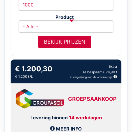
Product
BEKIJK PRIJZEN
Extra
€ 1.200,30
Je bespaart € 76,90 !
€ 1,2003/L
in vergelijking met de officiële prijs
GROEPSAANKOOP
Levering binnen
14 werkdagen
MEER INFO