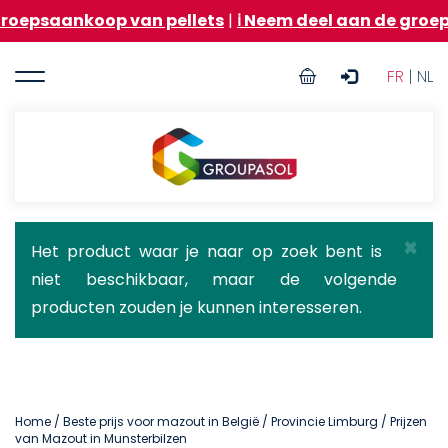
Overslaan
koop van pellets
|
ℹ️ Neem deel aan de groepsaankoop
en
naar
User
de
FR
| NL
inhoud
account
gaan
menu
Groupasol
×
Statusbericht
Het product waar je naar op zoek bent is
niet beschikbaar, maar de volgende
producten zouden je kunnen interesseren.
Home
/
Beste prijs voor mazout in België
/
Provincie Limburg
/ Prijzen
van Mazout in Munsterbilzen