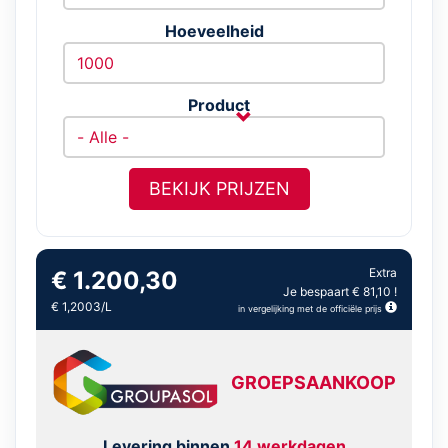
Hoeveelheid
Product
BEKIJK PRIJZEN
Extra
€ 1.200,30
Je bespaart € 81,10 !
€ 1,2003/L
in vergelijking met de officiële prijs
GROEPSAANKOOP
Levering binnen
14 werkdagen