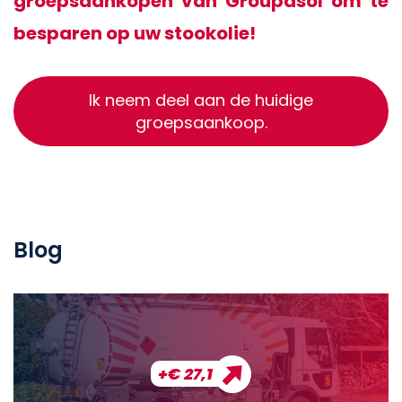
groepsaankopen van Groupasol om te
besparen op uw stookolie!
Ik neem deel aan de huidige
groepsaankoop.
Blog
+€ 27,1