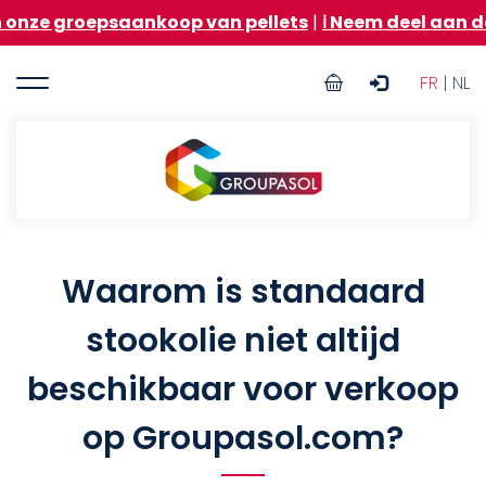
Overslaan
oepsaankoop van pellets
|
ℹ️ Neem deel aan de groep
en
naar
User
de
FR
| NL
inhoud
account
gaan
menu
Groupasol
Waarom is standaard
stookolie niet altijd
beschikbaar voor verkoop
op Groupasol.com?